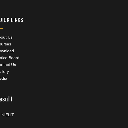
UICK LINKS
bout Us
ourses
ownload
tice Board
ntact Us
llery
edia
esult
NIELIT