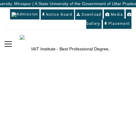
ersity, Mirzapur ( A State University of the Government of Uttar Prades
Admission
Notice Board
Download
Media
Gallery
Placement