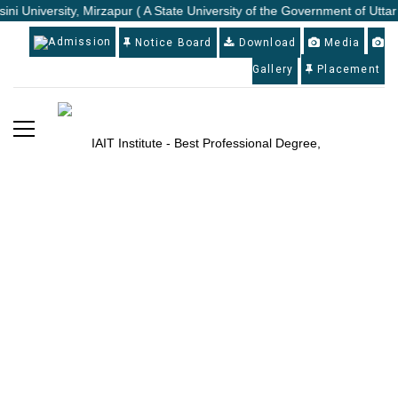
ini University, Mirzapur ( A State University of the Government of Uttar
Admission
Notice Board
Download
Media
Gallery
Placement