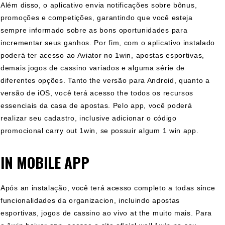
Além disso, o aplicativo envia notificações sobre bônus,
promoções e competições, garantindo que você esteja
sempre informado sobre as bons oportunidades para
incrementar seus ganhos. Por fim, com o aplicativo instalado
poderá ter acesso ao Aviator no 1win, apostas esportivas,
demais jogos de cassino variados e alguma série de
diferentes opções. Tanto the versão para Android, quanto a
versão de iOS, você terá acesso the todos os recursos
essenciais da casa de apostas. Pelo app, você poderá
realizar seu cadastro, inclusive adicionar o código
promocional carry out 1win, se possuir algum
1 win app
.
IN MOBILE APP
Após an instalação, você terá acesso completo a todas since
funcionalidades da organizacion, incluindo apostas
esportivas, jogos de cassino ao vivo at the muito mais. Para