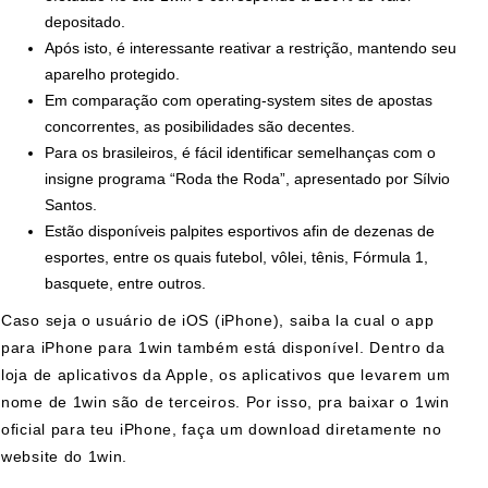
depositado.
Após isto, é interessante reativar a restrição, mantendo seu
aparelho protegido.
Em comparação com operating-system sites de apostas
concorrentes, as posibilidades são decentes.
Para os brasileiros, é fácil identificar semelhanças com o
insigne programa “Roda the Roda”, apresentado por Sílvio
Santos.
Estão disponíveis palpites esportivos afin de dezenas de
esportes, entre os quais futebol, vôlei, tênis, Fórmula 1,
basquete, entre outros.
Caso seja o usuário de iOS (iPhone), saiba la cual o app
para iPhone para 1win também está disponível. Dentro da
loja de aplicativos da Apple, os aplicativos que levarem um
nome de 1win são de terceiros. Por isso, pra baixar o 1win
oficial para teu iPhone, faça um download diretamente no
website do 1win.