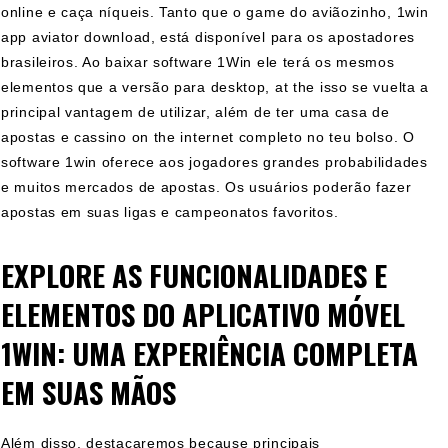
online e caça níqueis. Tanto que o game do aviãozinho, 1win
app aviator download, está disponível para os apostadores
brasileiros. Ao baixar software 1Win ele terá os mesmos
elementos que a versão para desktop, at the isso se vuelta a
principal vantagem de utilizar, além de ter uma casa de
apostas e cassino on the internet completo no teu bolso. O
software 1win oferece aos jogadores grandes probabilidades
e muitos mercados de apostas. Os usuários poderão fazer
apostas em suas ligas e campeonatos favoritos.
EXPLORE AS FUNCIONALIDADES E
ELEMENTOS DO APLICATIVO MÓVEL
1WIN: UMA EXPERIÊNCIA COMPLETA
EM SUAS MÃOS
Além disso, destacaremos because principais