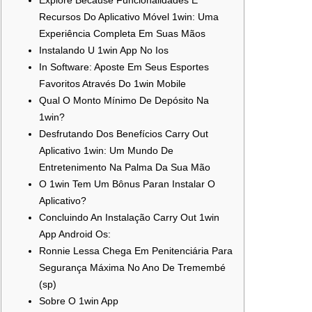
Explore Because Funcionalidades E
Recursos Do Aplicativo Móvel 1win: Uma
Experiência Completa Em Suas Mãos
Instalando U 1win App No Ios
In Software: Aposte Em Seus Esportes
Favoritos Através Do 1win Mobile
Qual O Monto Mínimo De Depósito Na
1win?
Desfrutando Dos Benefícios Carry Out
Aplicativo 1win: Um Mundo De
Entretenimento Na Palma Da Sua Mão
O 1win Tem Um Bônus Paran Instalar O
Aplicativo?
Concluindo An Instalação Carry Out 1win
App Android Os:
Ronnie Lessa Chega Em Penitenciária Para
Segurança Máxima No Ano De Tremembé
(sp)
Sobre O 1win App