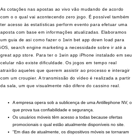
As cotações nas apostas ao vivo vão mudando de acordo
com o o qual vai acontecendo zero jogo. É possível também
ter acesso às estatísticas perform evento para efetuar uma
aposta com base em informações atualizadas. Elaboramos
um guia de asi como fazer o 1win bet app down load para
iOS, search engine marketing a necessidade sobre ir até a
great app store. Para ter o 1win app iPhone instalado em seu
celular não existe dificuldade. Os jogos em tempo real
atrairão aqueles que querem assistir ao processo e interagir
com um croupier. A transmissão do vídeo é realizada a partir
da sala, um que visualmente não difere do cassino real.
A empresa opera sob a sublicença de uma Antillephone NV, o
que prova tua confiabilidade e segurança.
Os usuários móveis têm acesso a todas because ofertas
promocionais o qual estão atualmente disponíveis no site.
“Em dias de atualmente, os dispositivos móveis se tornaram