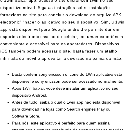
o 1win baixar app, acesse o site oficial weil 1win no seu
dispositivo móvel. Siga as instruções sobre instalação
fornecidas no site para concluir o download do arquivo APK
electronic” “hacer o aplicativo no seu dispositivo. Sim, u 1win
app está disponível para Google android e permite dar em
esportes electronic cassino do celular, em uman experiência
conveniente e acessível para os apostadores. Dispositivos
iOS também podem acessar o site, basta fazer um atalho
mhh tela do móvil e aproveitar a diversão na palma da mão.
Basta conferir sony ericsson o ícone do 1Win aplicativo está
disponível e sony ericsson pode ser acessado normalmente.
Após 1Win baixar, você deve instalar um aplicativo no seu
dispositivo Android.
Antes de tudo, saiba o qual o 1win app não está disponível
para download na lojas como Search engines Play ou
Software Store.
Para nós, este aplicativo é perfeito para quem assina