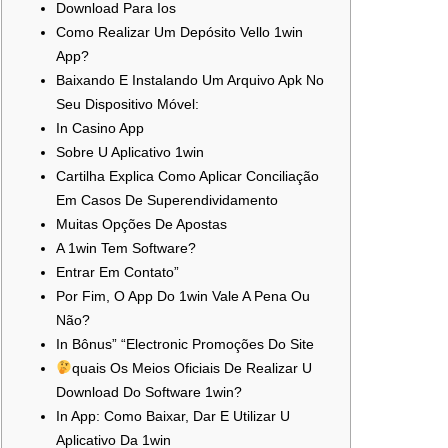
Download Para Ios
Como Realizar Um Depósito Vello 1win
App?
Baixando E Instalando Um Arquivo Apk No
Seu Dispositivo Móvel:
In Casino App
Sobre U Aplicativo 1win
Cartilha Explica Como Aplicar Conciliação
Em Casos De Superendividamento
Muitas Opções De Apostas
A 1win Tem Software?
Entrar Em Contato”
Por Fim, O App Do 1win Vale A Pena Ou
Não?
In Bônus” “Electronic Promoções Do Site
quais Os Meios Oficiais De Realizar U
Download Do Software 1win?
In App: Como Baixar, Dar E Utilizar U
Aplicativo Da 1win