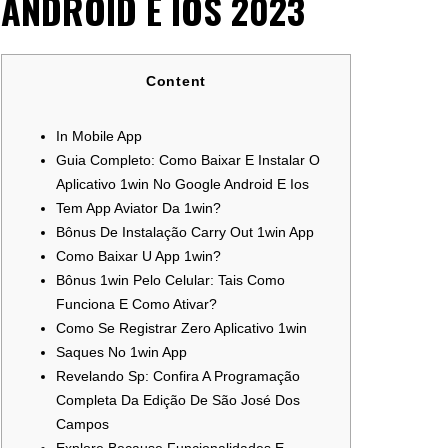
ANDROID E IOS 2023
Content
In Mobile App
Guia Completo: Сomo Baixar E Instalar O
Aplicativo 1win No Google Android E Ios
Tem App Aviator Da 1win?
Bônus De Instalação Carry Out 1win App
Como Baixar U App 1win?
Bônus 1win Pelo Celular: Tais Como
Funciona E Como Ativar?
Como Se Registrar Zero Aplicativo 1win
Saques No 1win App
Revelando Sp: Confira A Programação
Completa Da Edição De São José Dos
Campos