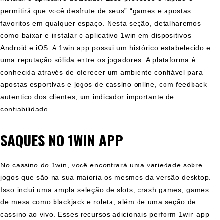
permitirá que você desfrute de seus” “games e apostas
favoritos em qualquer espaço. Nesta seção, detalharemos
como baixar e instalar o aplicativo 1win em dispositivos
Android e iOS. A 1win app possui um histórico estabelecido e
uma reputação sólida entre os jogadores. A plataforma é
conhecida através de oferecer um ambiente confiável para
apostas esportivas e jogos de cassino online, com feedback
autentico dos clientes, um indicador importante de
confiabilidade.
SAQUES NO 1WIN APP
No cassino do 1win, você encontrará uma variedade sobre
jogos que são na sua maioria os mesmos da versão desktop.
Isso inclui uma ampla seleção de slots, crash games, games
de mesa como blackjack e roleta, além de uma seção de
cassino ao vivo. Esses recursos adicionais perform 1win app