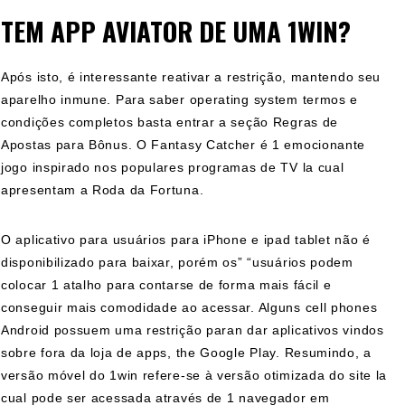
TEM APP AVIATOR DE UMA 1WIN?
Após isto, é interessante reativar a restrição, mantendo seu
aparelho inmune. Para saber operating system termos e
condições completos basta entrar a seção Regras de
Apostas para Bônus. O Fantasy Catcher é 1 emocionante
jogo inspirado nos populares programas de TV la cual
apresentam a Roda da Fortuna.
O aplicativo para usuários para iPhone e ipad tablet não é
disponibilizado para baixar, porém os” “usuários podem
colocar 1 atalho para contarse de forma mais fácil e
conseguir mais comodidade ao acessar. Alguns cell phones
Android possuem uma restrição paran dar aplicativos vindos
sobre fora da loja de apps, the Google Play. Resumindo, a
versão móvel do 1win refere-se à versão otimizada do site la
cual pode ser acessada através de 1 navegador em