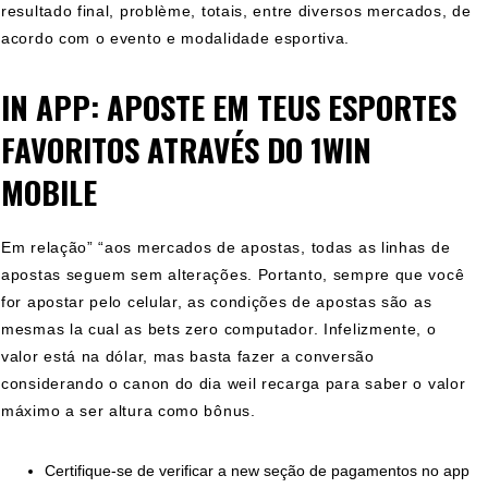
resultado final, problème, totais, entre diversos mercados, de
acordo com o evento e modalidade esportiva.
IN APP: APOSTE EM TEUS ESPORTES
FAVORITOS ATRAVÉS DO 1WIN
MOBILE
Em relação” “aos mercados de apostas, todas as linhas de
apostas seguem sem alterações. Portanto, sempre que você
for apostar pelo celular, as condições de apostas são as
mesmas la cual as bets zero computador. Infelizmente, o
valor está na dólar, mas basta fazer a conversão
considerando o canon do dia weil recarga para saber o valor
máximo a ser altura como bônus.
Certifique-se de verificar a new seção de pagamentos no app