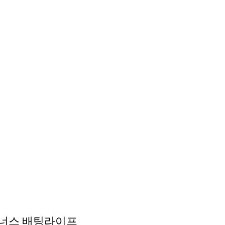
 보너스 배팅라이프