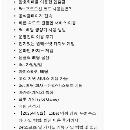
암호화폐를 이용한 입출금
Bet 프로모션 코드 사용법은?
공식홈페이지 접속
빠른 속도로 원활한 서비스 이용
Bet 베팅 생성기 사용 방법
운영진의 이용 후기
인기있는 원엑스벳 카지노 게임
온라인 카지노 게임
원클릭 베팅 옵션:
Bet 가입방법
아이스하키 베팅
고객 지원 서비스 이용 가능
Bet 베팅 회사 – 온라인 스포츠 베팅
바카라 게임의 특징:
슬롯 게임 (slot Game)
베팅 생성기
【2025년 5월】 1xbet 먹튀 검증, 우회주소
와 가입 방법, 최신 이용 후기까지!
Bet스포츠 및 카지노 리뷰 가입 방법 및 입금