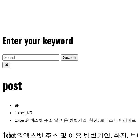
Enter your keyword
Search
post
1xbet KR
1xbet원엑스벳 주소 및 이용 방법가입, 환전, 보너스 배팅라이프
1xbet원엑스벳 주소 및 이용 방법가입, 환전,