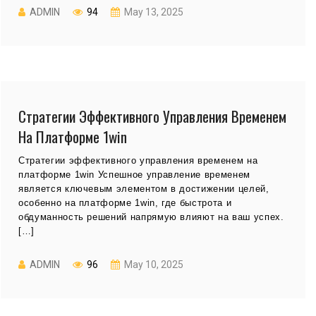
ADMIN
94
May 13, 2025
Стратегии Эффективного Управления Временем
На Платформе 1win
Стратегии эффективного управления временем на
платформе 1win Успешное управление временем
является ключевым элементом в достижении целей,
особенно на платформе 1win, где быстрота и
обдуманность решений напрямую влияют на ваш успех.
[…]
ADMIN
96
May 10, 2025