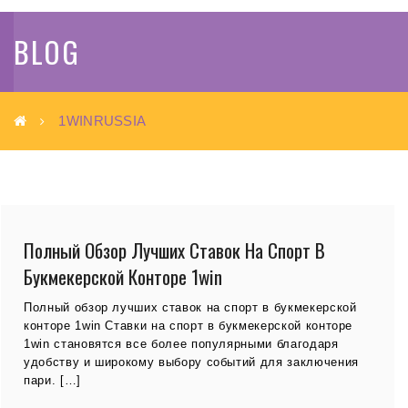
BLOG
1WINRUSSIA
Полный Обзор Лучших Ставок На Спорт В
Букмекерской Конторе 1win
Полный обзор лучших ставок на спорт в букмекерской
конторе 1win Ставки на спорт в букмекерской конторе
1win становятся все более популярными благодаря
удобству и широкому выбору событий для заключения
пари. […]