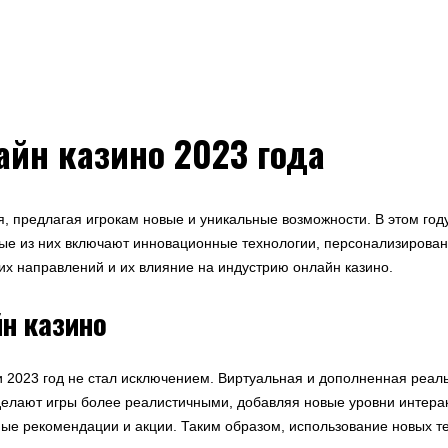
айн казино 2023 года
, предлагая игрокам новые и уникальные возможности. В этом год
ные из них включают инновационные технологии, персонализирова
тих направлений и их влияние на индустрию онлайн казино.
н казино
 и 2023 год не стал исключением. Виртуальная и дополненная ре
делают игры более реалистичными, добавляя новые уровни интерак
ые рекомендации и акции. Таким образом, использование новых т