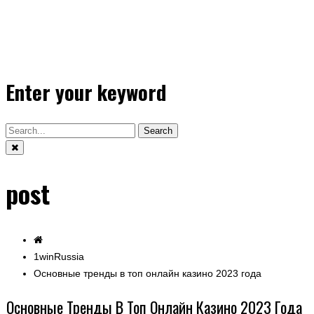
Enter your keyword
Search
post
1winRussia
Основные тренды в топ онлайн казино 2023 года
Основные Тренды В Топ Онлайн Казино 2023 Года