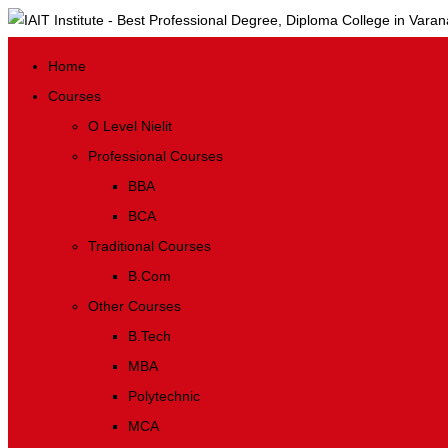
Home
Courses
O Level Nielit
Professional Courses
BBA
BCA
Traditional Courses
B.Com
Other Courses
B.Tech
MBA
Polytechnic
MCA