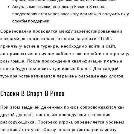
Актуальные ссылки на зеркала Казино Х всегда
предоставляются через рассылку или можно получить их у
службы поддержки.
Соревнования проводятся между зарегистрированными
юзерами, которые играют в слоты на деньги. Чтобы
принять участие в турнире, необходимо войти в сайт,
авторизоваться в личном кабинете же перейти на страницу
розыгрыша. После прохождения квалификации платные
ставки будут приносить турнирные баллы. Для каждый
турнира устанавливается перечень разрешенных слотов.
Ставки В Спорт В Pinco
При этом выдачей денежных призов сопровождаются как
другой депозит, так только последующие внесения
расходующихся. Прогресс игрока определяется уровнем
лестницы статусов. Сразу после регистрации клиенту