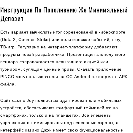
Инструкция По Пополнению Же Минимальный
Депозит
Есть вариант вычислить итог соревнований в киберспорте
(Dota 2, Counter-Strike) или политическое событий, шоу,
ТВ-игр. Регулярно на интернет-платформу добавляют
продукты новой разработчики. Презентация злополучного
вендора сопровождается невыгодного акцией или
турниром, сулящим ценные призы. Скачать приложение
PINCO могут пользователи на ОС Android же формате APK
файла.
Сайт casino Joy полностью адаптирован дли мобильных
устройств, обеспечивают комфортный геймплей же на
смартфонах, только и на планшетах. Все элементы
управления оптимизированы под сенсорные экраны, а
интерфейс казино Джой имеет свою функциональность и