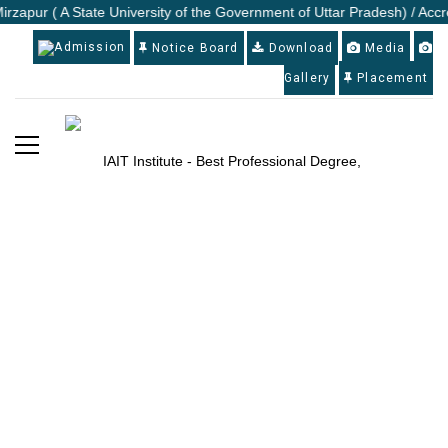
r ( A State University of the Government of Uttar Pradesh) / Accredited
Admission
Notice Board
Download
Media
Gallery
Placement