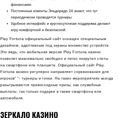
финансами.
Постоянные клиенты Эльдорадо 24 знают, что тут
периодически проводятся турниры.
Удобное интерфейс и круглосуточная поддержка делают
игру комфортной и безопасной.
Play Fortuna официальный сайт оснащен специальным
дизайном, адаптивным под экраны множество устройств.
Это ведь, что мобильная версия Play Fortuna казино
позволит максимально свободно и легко покрутил слоты
на смартфоне или планшете. Официальный сайт Play
Fortuna казино регулярно направляет соревнования для
игроков” “- турниры и гонки. На таких мероприятиях всегда
разыгрываются превосходные призы, как служебные
выплаты, так только подарки в также смартфона или
автомобиля.
ЗЕРКАЛО КАЗИНО