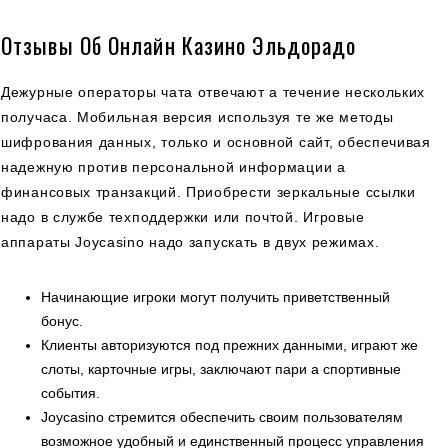
Отзывы Об Онлайн Казино Эльдорадо
Дежурные операторы чата отвечают а течение нескольких
получаса. Мобильная версия используя те же методы
шифрования данных, только и основной сайт, обеспечивая
надежную против персональной информации а
финансовых транзакций. Приобрести зеркальные ссылки
надо в службе техподдержки или почтой. Игровые
аппараты Joycasino надо запускать в двух режимах.
Начинающие игроки могут получить приветственный
бонус.
Клиенты авторизуются под прежних данными, играют же
слоты, карточные игры, заключают пари а спортивные
события.
Joycasino стремится обеспечить своим пользователям
возможное удобный и единственный процесс управления