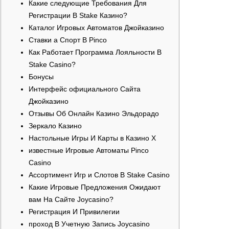
Какие следующие Требования Для
Регистрации В Stake Казино?
Каталог Игровых Автоматов Джойказино
Ставки а Спорт В Pinco
Как Работает Программа Лояльности В
Stake Casino?
Бонусы
Интерфейс официального Сайта
Джойказино
Отзывы Об Онлайн Казино Эльдорадо
Зеркало Казино
Настольные Игры И Карты в Казино Х
известные Игровые Автоматы Pinco
Casino
Ассортимент Игр и Слотов В Stake Casino
Какие Игровые Предложения Ожидают
вам На Сайте Joycasino?
Регистрация И Привилегии
проход В Учетную Запись Joycasino