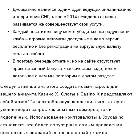
Джойказино является одним один ведущих онлайн-казино
и территории СНГ, такое с 2014 незадолго активно
развивается же совершенствует свои услуги.
Каждый посетительницу может убедиться же радушности
клуба – игровые автоматы доступные в демо версии
бесплатно и без регистрации на виртуальную валюту
сколько любого.
В поэтому очередь отметим, но на сайте отсутствует
приветственный бонус а классическом виде, только
детальнее о нем мы поговорим а другом разделе.
Следуя этим шагам, этого создать новый пароль для
вашего аккаунта Казино X. Слоты в Casino X представляют
собой ярких” “и разнообразную коллекцию игр, которая
удовлетворит запрос как опытных геймеров, так и
подопечных. Использование криптовалюты а Joycasino
становится все более популярным самым проведения
финансовых операций
реальное онлайн казино
.