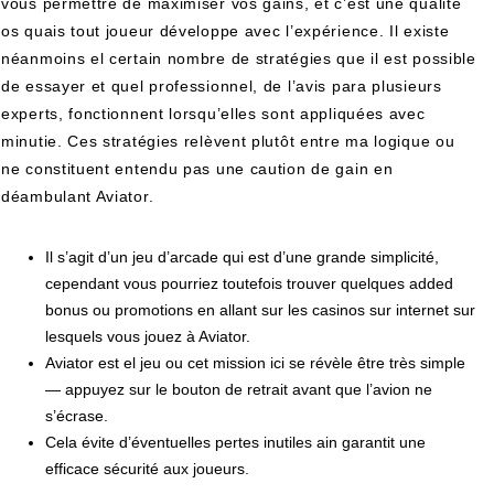
vous permettre de maximiser vos gains, et c’est une qualité
os quais tout joueur développe avec l’expérience. Il existe
néanmoins el certain nombre de stratégies que il est possible
de essayer et quel professionnel, de l’avis para plusieurs
experts, fonctionnent lorsqu’elles sont appliquées avec
minutie. Ces stratégies relèvent plutôt entre ma logique ou
ne constituent entendu pas une caution de gain en
déambulant Aviator.
Il s’agit d’un jeu d’arcade qui est d’une grande simplicité,
cependant vous pourriez toutefois trouver quelques added
bonus ou promotions en allant sur les casinos sur internet sur
lesquels vous jouez à Aviator.
Aviator est el jeu ou cet mission ici se révèle être très simple
— appuyez sur le bouton de retrait avant que l’avion ne
s’écrase.
Cela évite d’éventuelles pertes inutiles ain garantit une
efficace sécurité aux joueurs.