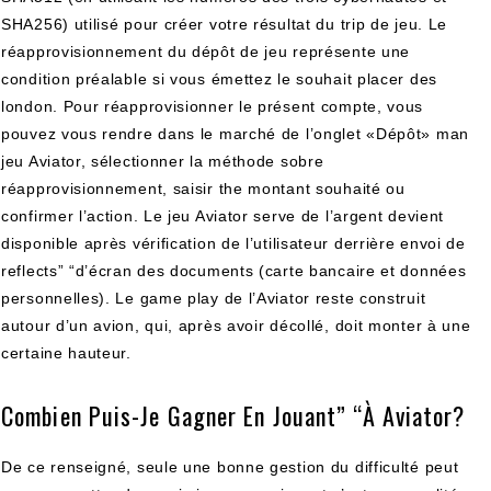
SHA256) utilisé pour créer votre résultat du trip de jeu. Le
réapprovisionnement du dépôt de jeu représente une
condition préalable si vous émettez le souhait placer des
london. Pour réapprovisionner le présent compte, vous
pouvez vous rendre dans le marché de l’onglet «Dépôt» man
jeu Aviator, sélectionner la méthode sobre
réapprovisionnement, saisir the montant souhaité ou
confirmer l’action. Le jeu Aviator serve de l’argent devient
disponible après vérification de l’utilisateur derrière envoi de
reflects” “d’écran des documents (carte bancaire et données
personnelles). Le game play de l’Aviator reste construit
autour d’un avion, qui, après avoir décollé, doit monter à une
certaine hauteur.
Combien Puis-Je Gagner En Jouant” “à Aviator?
De ce renseigné, seule une bonne gestion du difficulté peut