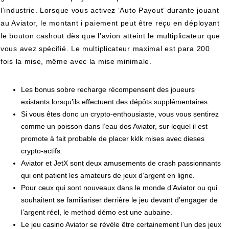
l’industrie. Lorsque vous activez ‘Auto Payout’ durante jouant
au Aviator, le montant i paiement peut être reçu en déployant
le bouton cashout dès que l’avion atteint le multiplicateur que
vous avez spécifié. Le multiplicateur maximal est para 200
fois la mise, même avec la mise minimale.
Les bonus sobre recharge récompensent des joueurs
existants lorsqu’ils effectuent des dépôts supplémentaires.
Si vous êtes donc un crypto-enthousiaste, vous vous sentirez
comme un poisson dans l’eau dos Aviator, sur lequel il est
promote à fait probable de placer kklk mises avec dieses
crypto-actifs.
Aviator et JetX sont deux amusements de crash passionnants
qui ont patient les amateurs de jeux d’argent en ligne.
Pour ceux qui sont nouveaux dans le monde d’Aviator ou qui
souhaitent se familiariser derrière le jeu devant d’engager de
l’argent réel, le method démo est une aubaine.
Le jeu casino Aviator se révèle être certainement l’un des jeux