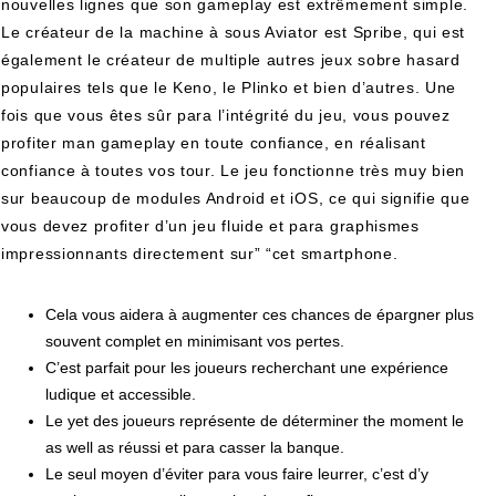
nouvelles lignes que son gameplay est extrêmement simple.
Le créateur de la machine à sous Aviator est Spribe, qui est
également le créateur de multiple autres jeux sobre hasard
populaires tels que le Keno, le Plinko et bien d’autres. Une
fois que vous êtes sûr para l’intégrité du jeu, vous pouvez
profiter man gameplay en toute confiance, en réalisant
confiance à toutes vos tour. Le jeu fonctionne très muy bien
sur beaucoup de modules Android et iOS, ce qui signifie que
vous devez profiter d’un jeu fluide et para graphismes
impressionnants directement sur” “cet smartphone.
Cela vous aidera à augmenter ces chances de épargner plus
souvent complet en minimisant vos pertes.
C’est parfait pour les joueurs recherchant une expérience
ludique et accessible.
Le yet des joueurs représente de déterminer the moment le
as well as réussi et para casser la banque.
Le seul moyen d’éviter para vous faire leurrer, c’est d’y