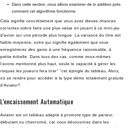
Dans cette section, nous allons examiner de in addition près
comment cet algorithme fonctionne.
Cela signifie concrètement que vous avez dieses chances
correctes sobre faire une plus-value en jouant à ce mini-jeu
d’avion sur une période plus longue. La variance du titre est
faible-moyenne, votre qui signifie également que vous
enregistrerez des gains à une fréquence raisonnable, à
petite échelle. Dans tous des cas, comme nous-mêmes
l’avons mentionné plus haut, seule le capacité à gérer les
risques les joueurs fera tirer” “cet épingle du tableau. Alors,
où se rendre pour accéder à la type démo totalement gratuite
d’Aviator?
L’encaissement Automatique
Aviator est un tableau adapté à promote type de parieur,
débutant ou chevronné, car vous découvrirez dans les