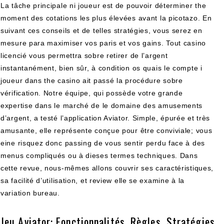
La tâche principale ni joueur est de pouvoir déterminer the
moment des cotations les plus élevées avant la picotazo. En
suivant ces conseils et de telles stratégies, vous serez en
mesure para maximiser vos paris et vos gains. Tout casino
licencié vous permettra sobre retirer de l’argent
instantanément, bien sûr, à condition os quais le compte i
joueur dans the casino ait passé la procédure sobre
vérification. Notre équipe, qui possède votre grande
expertise dans le marché de le domaine des amusements
d’argent, a testé l’application Aviator. Simple, épurée et très
amusante, elle représente conçue pour être conviviale; vous
eine risquez donc passing de vous sentir perdu face à des
menus compliqués ou à dieses termes techniques. Dans
cette revue, nous-mêmes allons couvrir ses caractéristiques,
sa facilité d’utilisation, et review elle se examine à la
variation bureau.
Jeu Aviator: Fonctionnalités, Règles, Stratégies