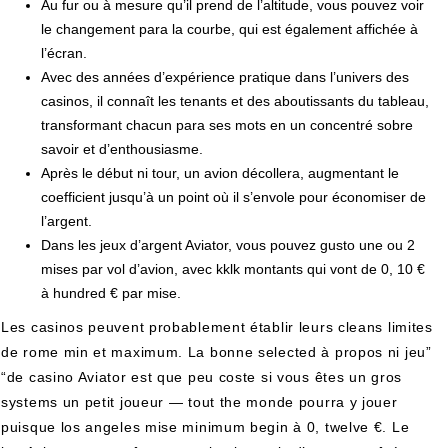
Au fur ou à mesure qu’il prend de l’altitude, vous pouvez voir
le changement para la courbe, qui est également affichée à
l’écran.
Avec des années d’expérience pratique dans l’univers des
casinos, il connaît les tenants et des aboutissants du tableau,
transformant chacun para ses mots en un concentré sobre
savoir et d’enthousiasme.
Après le début ni tour, un avion décollera, augmentant le
coefficient jusqu’à un point où il s’envole pour économiser de
l’argent.
Dans les jeux d’argent Aviator, vous pouvez gusto une ou 2
mises par vol d’avion, avec kklk montants qui vont de 0, 10 €
à hundred € par mise.
Les casinos peuvent probablement établir leurs cleans limites
de rome min et maximum. La bonne selected à propos ni jeu”
“de casino Aviator est que peu coste si vous êtes un gros
systems un petit joueur — tout the monde pourra y jouer
puisque los angeles mise minimum begin à 0, twelve €. Le