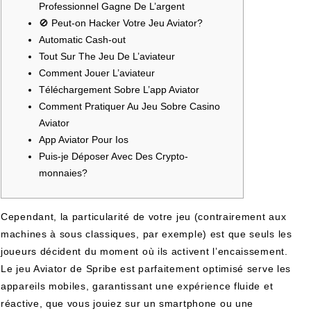
Professionnel Gagne De L’argent
🚫 Peut-on Hacker Votre Jeu Aviator?
Automatic Cash-out
Tout Sur The Jeu De L’aviateur
Comment Jouer L’aviateur
Téléchargement Sobre L’app Aviator
Comment Pratiquer Au Jeu Sobre Casino
Aviator
App Aviator Pour Ios
Puis-je Déposer Avec Des Crypto-
monnaies?
Cependant, la particularité de votre jeu (contrairement aux
machines à sous classiques, par exemple) est que seuls les
joueurs décident du moment où ils activent l’encaissement.
Le jeu Aviator de Spribe est parfaitement optimisé serve les
appareils mobiles, garantissant une expérience fluide et
réactive, que vous jouiez sur un smartphone ou une