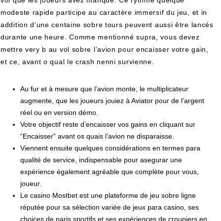
vol que les joueurs avez manqué. Ce rythme quelque
modeste rapide participe au caractère immersif du jeu, et in
addition d’une centaine sobre tours peuvent aussi être lancés
durante une heure. Comme mentionné supra, vous devez
mettre very b au vol sobre l’avion pour encaisser votre gain,
et ce, avant o qual le crash nenni survienne.
Au fur et à mesure que l’avion monte, le multiplicateur
augmente, que les joueurs jouiez à Aviator pour de l’argent
réel ou en version démo.
Votre objectif reste d’encaisser vos gains en cliquant sur
“Encaisser” avant os quais l’avion ne disparaisse.
Viennent ensuite quelques considérations en termes para
qualité de service, indispensable pour asegurar une
expérience également agréable que complète pour vous,
joueur.
Le casino Mostbet est une plateforme de jeu sobre ligne
réputée pour sa sélection variée de jeux para casino, ses
choices de paris sportifs et ses expériences de croupiers en