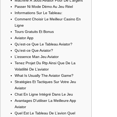
Machine À Sous Aviator Pour De L’argent
Passer Ni Mode Démo Au Jeu Réel
Informations Sur Le Tableau:
Comment Choisir Le Meilleur Casino En
Ligne
Tours Gratuits Et Bonus
Aviator App
Qu’est-ce Que Le Tableau Aviator?
Qu’est-ce Que Aviator?
L’essence Man Jeu Aviator
Tenez Projet Du Rtp Ainsi Que De La
Volatilité De L’aviator
What Is Usually The Aviator Game?
Stratégies Et Tactiques Sur Votre Jeu
Aviator
Chat En Ligne Intégré Dans Le Jeu
Avantages D’utiliser La Meilleure App
Aviator
Quel Est Le Tableau De L’avion Quel