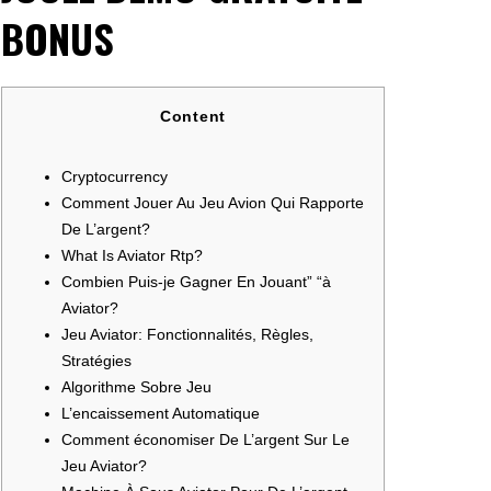
BONUS
Content
Cryptocurrency
Comment Jouer Au Jeu Avion Qui Rapporte
De L’argent?
What Is Aviator Rtp?
Combien Puis-je Gagner En Jouant” “à
Aviator?
Jeu Aviator: Fonctionnalités, Règles,
Stratégies
Algorithme Sobre Jeu
L’encaissement Automatique
Comment économiser De L’argent Sur Le
Jeu Aviator?