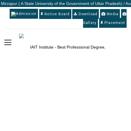
ur ( A State University of the Government of Uttar Pradesh) / Accredite
Admission
Notice Board
Download
Media
Gallery
Placement