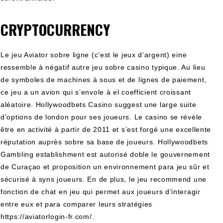
CRYPTOCURRENCY
Le jeu Aviator sobre ligne (c’est le jeux d’argent) eine
ressemble à négatif autre jeu sobre casino typique. Au lieu
de symboles de machines à sous et de lignes de paiement,
ce jeu a un avion qui s’envole à el coefficient croissant
aléatoire. Hollywoodbets Casino suggest une large suite
d’options de london pour ses joueurs. Le casino se révèle
être en activité à partir de 2011 et s’est forgé une excellente
réputation auprès sobre sa base de joueurs. Hollywoodbets
Gambling establishment est autorisé doble le gouvernement
de Curaçao et proposition un environnement para jeu sûr et
sécurisé à syns joueurs. En de plus, le jeu recommend une
fonction de chat en jeu qui permet aux joueurs d’interagir
entre eux et para comparer leurs stratégies
https://aviatorlogin-fr.com/
.