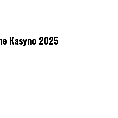
lne Kasyno 2025