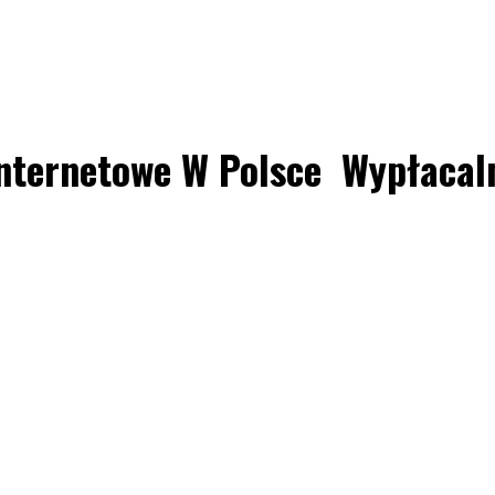
Internetowe W Polsce ️ Wypłaca