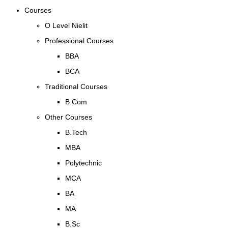
Courses
O Level Nielit
Professional Courses
BBA
BCA
Traditional Courses
B.Com
Other Courses
B.Tech
MBA
Polytechnic
MCA
BA
MA
B.Sc