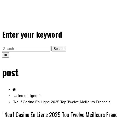
Enter your keyword
Search
post
casino en ligne fr
“Neuf Casino En Ligne 2025 Top Twelve Meilleurs Francais
“Neuf Casino En Ligne 2025 Top Twelve Meilleurs Fran