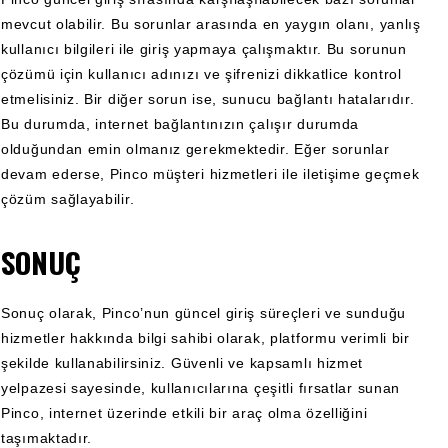
mevcut olabilir. Bu sorunlar arasında en yaygın olanı, yanlış
kullanıcı bilgileri ile giriş yapmaya çalışmaktır. Bu sorunun
çözümü için kullanıcı adınızı ve şifrenizi dikkatlice kontrol
etmelisiniz. Bir diğer sorun ise, sunucu bağlantı hatalarıdır.
Bu durumda, internet bağlantınızın çalışır durumda
olduğundan emin olmanız gerekmektedir. Eğer sorunlar
devam ederse, Pinco müşteri hizmetleri ile iletişime geçmek
çözüm sağlayabilir.
SONUÇ
Sonuç olarak, Pinco’nun güncel giriş süreçleri ve sunduğu
hizmetler hakkında bilgi sahibi olarak, platformu verimli bir
şekilde kullanabilirsiniz. Güvenli ve kapsamlı hizmet
yelpazesi sayesinde, kullanıcılarına çeşitli fırsatlar sunan
Pinco, internet üzerinde etkili bir araç olma özelliğini
taşımaktadır.