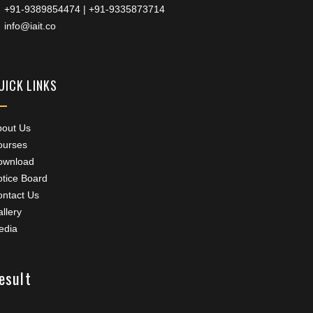
+91-9389854474
|
+91-9335873714
info@iait.co
UICK LINKS
bout Us
ourses
ownload
tice Board
ntact Us
llery
edia
esult