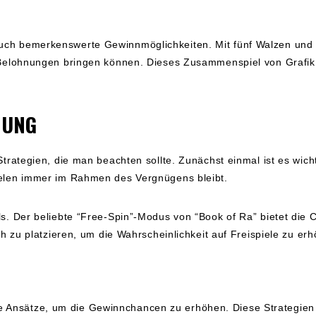
uch bemerkenswerte Gewinnmöglichkeiten. Mit fünf Walzen und 
die Belohnungen bringen können. Dieses Zusammenspiel von Gra
NUNG
Strategien, die man beachten sollte. Zunächst einmal ist es wich
pielen immer im Rahmen des Vergnügens bleibt.
els. Der beliebte “Free-Spin”-Modus von “Book of Ra” bietet di
sch zu platzieren, um die Wahrscheinlichkeit auf Freispiele zu e
Ansätze, um die Gewinnchancen zu erhöhen. Diese Strategien si