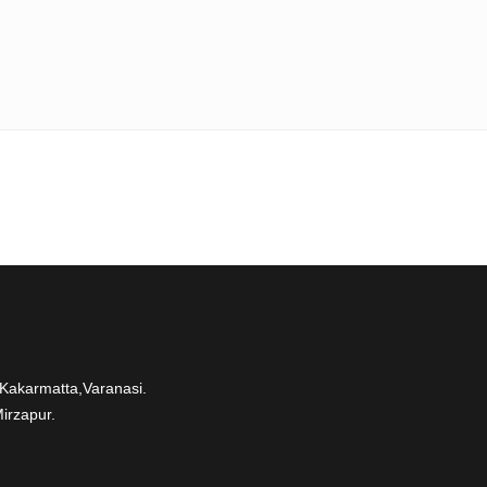
Kakarmatta,Varanasi.
irzapur.