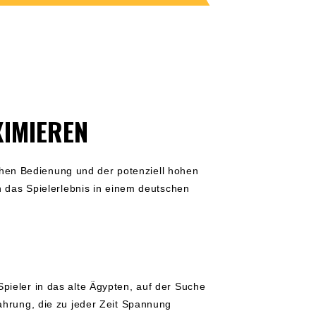
XIMIEREN
achen Bedienung und der potenziell hohen
 das Spielerlebnis in einem deutschen
Spieler in das alte Ägypten, auf der Suche
hrung, die zu jeder Zeit Spannung