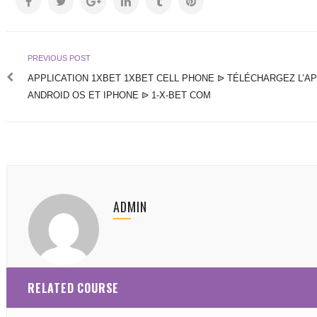
PREVIOUS POST
APPLICATION 1XBET 1XBET CELL PHONE ᐉ TÉLÉCHARGEZ L’AP
ANDROID OS ET IPHONE ᐉ 1-X-BET COM
ADMIN
RELATED COURSE