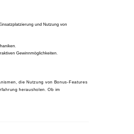
 Einsatzplatzierung und Nutzung von
haniken.
raktiven Gewinnmöglichkeiten.
chanismen, die Nutzung von Bonus-Features
erfahrung herausholen. Ob im