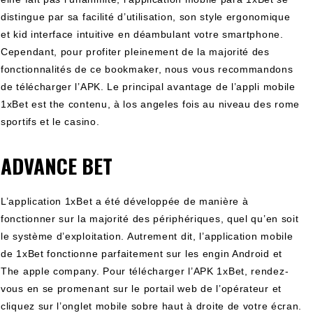
distingue par sa facilité d’utilisation, son style ergonomique
et kid interface intuitive en déambulant votre smartphone.
Cependant, pour profiter pleinement de la majorité des
fonctionnalités de ce bookmaker, nous vous recommandons
de télécharger l’APK. Le principal avantage de l’appli mobile
1xBet est the contenu, à los angeles fois au niveau des rome
sportifs et le casino.
ADVANCE BET
L’application 1xBet a été développée de manière à
fonctionner sur la majorité des périphériques, quel qu’en soit
le système d’exploitation. Autrement dit, l’application mobile
de 1xBet fonctionne parfaitement sur les engin Android et
The apple company. Pour télécharger l’APK 1xBet, rendez-
vous en se promenant sur le portail web de l’opérateur et
cliquez sur l’onglet mobile sobre haut à droite de votre écran.