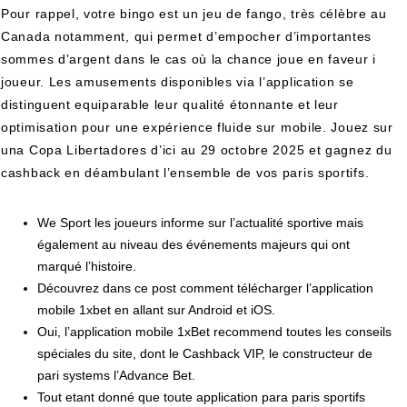
Pour rappel, votre bingo est un jeu de fango, très célèbre au
Canada notamment, qui permet d’empocher d’importantes
sommes d’argent dans le cas où la chance joue en faveur i
joueur. Les amusements disponibles via l’application se
distinguent equiparable leur qualité étonnante et leur
optimisation pour une expérience fluide sur mobile. Jouez sur
una Copa Libertadores d’ici au 29 octobre 2025 et gagnez du
cashback en déambulant l’ensemble de vos paris sportifs.
We Sport les joueurs informe sur l’actualité sportive mais
également au niveau des événements majeurs qui ont
marqué l’histoire.
Découvrez dans ce post comment télécharger l’application
mobile 1xbet en allant sur Android et iOS.
Oui, l’application mobile 1xBet recommend toutes les conseils
spéciales du site, dont le Cashback VIP, le constructeur de
pari systems l’Advance Bet.
Tout etant donné que toute application para paris sportifs