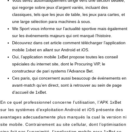
Vous serez automatiquement dirigé vers une section dédiée,
qui regorge sobre jeux d’argent variés, incluant des
classiques, tels que les jeux de table, les jeux para cartes, et
une large sélection para machines à sous.
We Sport vous informe sur l’actualité sportive mais également
sur les événements majeurs qui ont marqué l’histoire.
Découvrez dans cet article comment télécharger l’application
mobile 1xbet en allant sur Android et iOS.
Oui, l’application mobile 1xBet propose toutes les conseil
spéciales du internet site, dont le Procuring VIP, le
constructeur de pari systems l’Advance Bet.
Ces paris, qui concernent aussi beaucoup de événements en
avant-match qu’en direct, sont à retrouver au sein de page
d’accueil de 1xBet.
En ce quel professionnel concerne l’utilisation, l’APK 1xBet
sur les systèmes d’exploitation Android et iOS présente des
avantages adecuadamente plus marqués la cual la version ni
site mobile. Contrairement au site cellular, dont l’optimisation
eine fait pas l’unanimité, l’application mobile para 1xBet se