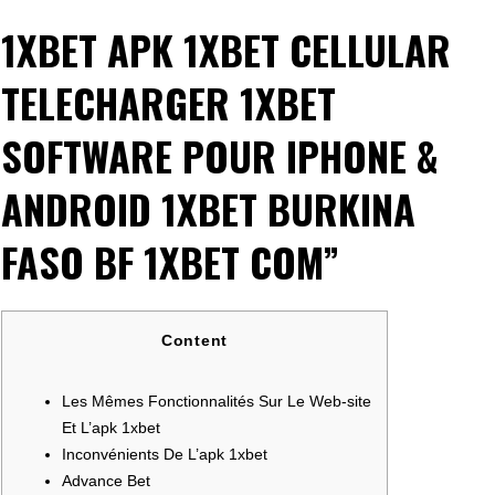
1XBET APK 1XBET CELLULAR
TELECHARGER 1XBET
SOFTWARE POUR IPHONE &
ANDROID 1XBET BURKINA
FASO BF 1XBET COM”
Content
Les Mêmes Fonctionnalités Sur Le Web-site
Et L’apk 1xbet
Inconvénients De L’apk 1xbet
Advance Bet