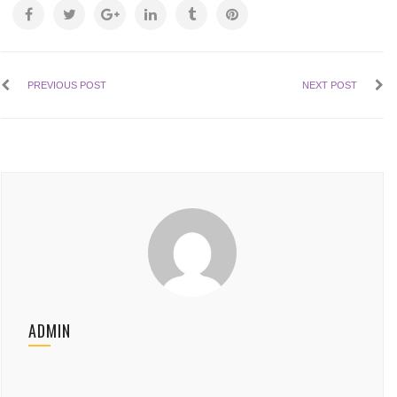
PREVIOUS POST
NEXT POST
ADMIN