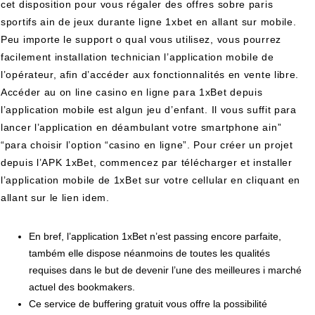
cet disposition pour vous régaler des offres sobre paris
sportifs ain de jeux durante ligne 1xbet en allant sur mobile.
Peu importe le support o qual vous utilisez, vous pourrez
facilement installation technician l’application mobile de
l’opérateur, afin d’accéder aux fonctionnalités en vente libre.
Accéder au on line casino en ligne para 1xBet depuis
l’application mobile est algun jeu d’enfant. Il vous suffit para
lancer l’application en déambulant votre smartphone ain”
“para choisir l’option “casino en ligne”. Pour créer un projet
depuis l’APK 1xBet, commencez par télécharger et installer
l’application mobile de 1xBet sur votre cellular en cliquant en
allant sur le lien idem.
En bref, l’application 1xBet n’est passing encore parfaite,
também elle dispose néanmoins de toutes les qualités
requises dans le but de devenir l’une des meilleures i marché
actuel des bookmakers.
Ce service de buffering gratuit vous offre la possibilité