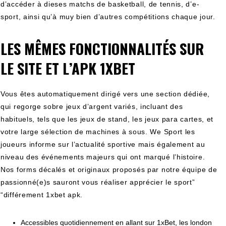
d’accéder à dieses matchs de basketball, de tennis, d’e-
sport, ainsi qu’à muy bien d’autres compétitions chaque jour.
LES MÊMES FONCTIONNALITÉS SUR
LE SITE ET L’APK 1XBET
Vous êtes automatiquement dirigé vers une section dédiée,
qui regorge sobre jeux d’argent variés, incluant des
habituels, tels que les jeux de stand, les jeux para cartes, et
votre large sélection de machines à sous. We Sport les
joueurs informe sur l’actualité sportive mais également au
niveau des événements majeurs qui ont marqué l’histoire.
Nos forms décalés et originaux proposés par notre équipe de
passionné(e)s sauront vous réaliser apprécier le sport”
“différement
1xbet apk
.
Accessibles quotidiennement en allant sur 1xBet, les london