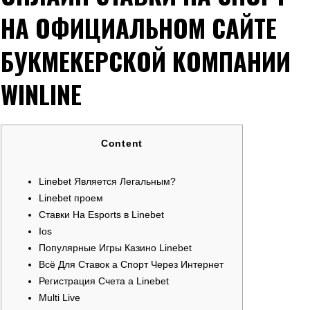
НА ОФИЦИАЛЬНОМ САЙТЕ
БУКМЕКЕРСКОЙ КОМПАНИИ
WINLINE
Content
Linebet Является Легальным?
Linebet проем
Ставки На Esports в Linebet
Ios
Популярные Игры Казино Linebet
Всё Для Ставок а Спорт Через Интернет
Регистрация Счета а Linebet
Multi Live