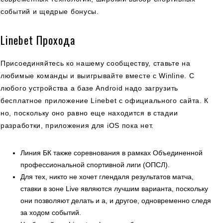
событий и щедрые бонусы.
Linebet Прохода
Присоединяйтесь ко нашему сообществу, ставьте на
любимые команды и выигрывайте вместе с Winline. С
любого устройства а базе Android надо загрузить
бесплатное приложение Linebet с официального сайта. К
но, поскольку оно равно еще находится в стадии
разработки, приложения для iOS пока нет.
Линия БК также соревнования в рамках Объединенной
профессиональной спортивной лиги (ОПСЛ).
Для тех, никто не хочет глендаля результатов матча,
ставки в зоне Live являются лучшим варианта, поскольку
они позволяют делать и а, и другое, одновременно следя
за ходом событий.