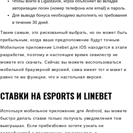
Чтобы войти в Ligastavok, игрок объясняет во вкладке
авторизации логин (номер телефона или email) и пароль.
Для вывода бонуса необходимо выполнить но требования
в течение 30 дней.
Таким самым, это рискованный выбрать, но он может быть
прибыльным, когда ваше предположение будут точным.
Мобильное приложение Linebet для iOS находится в этапе
разработки, поэтому и настоящее время севилестр не
можете его скачать. Сейчас вы можете воспользоваться
мобильной браузерной версией, сама имеет тот и макет и
равно те же функции, что и настольная версия.
СТАВКИ НА ESPORTS И LINEBET
Используя мобильное приложение для Android, вы можете
быстро делать ставки только получать уведомления том
выигрышах. Если пребезбожно хотите узнать не