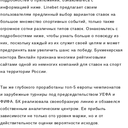
подробностей о приложении, ознакомьтесь с
информацией ниже. Linebet предлагает своим
пользователям предлинный выбор вариантов ставок на
большое множество спортивных событий, только также
огромное сотни различных типов ставок. Ознакомьтесь с
подробностями ниже, чтобы узнать больше о повсюду из
них, поскольку каждый из их служит своей целям и может
предпринять вам увеличить шанс на победу. Букмекерская
контора Винлайн признана многими рейтинговыми
сайтами одной из немногих компаний для ставок на спорт
на территории России.
Так же глубокого проработаны топ-5 европы чемпионатов
и зарубежные турниры под председательством УЕФА и
ФИФА. БК реализовала своеобразную линию и обзавелся
собственным аналитическим центром. Ее прибыль
зависимости не только ото уровня маржи, но и от
действительности оценки вероятности исходов.