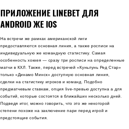
ПРИЛОЖЕНИЕ LINEBET ДЛЯ
ANDROID ЖЕ IOS
На встречи же рамках американской лиги
предоставляются основная линия, а также росписи на
индивидуальную же командную статистику. Самая
особенность хоккея — сразу три росписи на определенные
матчи в КХЛ. Также, перед встречей «Куньлунь Ред Стар»
только «Динамо Минск» доступную основная линия,
сделки на статистику игроков и команд. Подобно
предматчевым ставкам, опция live-превью доступна а для
событий, которые состоятся в ближайших несколько дней.
Подведя итог, можно говорить, что это же некоторой
степени похоже на заключение пари перед игрой и
предстоящие события.