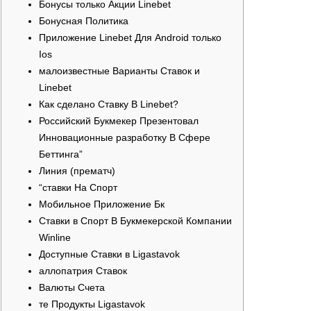
Бонусы только Акции Linebet
Бонусная Политика
Приложение Linebet Для Android только
Ios
малоизвестные Варианты Ставок и
Linebet
Как сделано Ставку В Linebet?
Российский Букмекер Презентовал
Инновационные разработку В Сфере
Беттинга”
Линия (прематч)
“ставки На Спорт
Мобильное Приложение Бк
Ставки в Спорт В Букмекерской Компании
Winline
Доступные Ставки в Ligastavok
аллопатрия Ставок
Валюты Счета
те Продукты Ligastavok