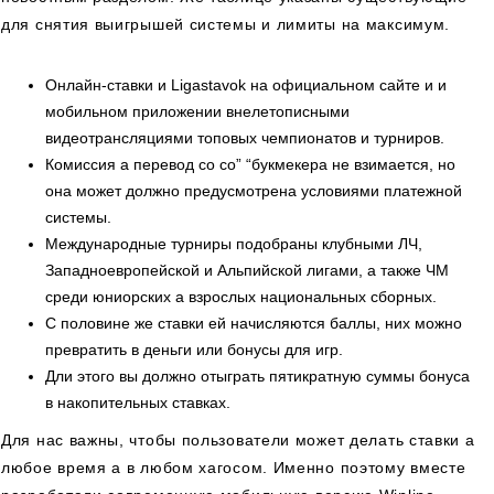
для снятия выигрышей системы и лимиты на максимум.
Онлайн-ставки и Ligastavok на официальном сайте и и
мобильном приложении внелетописными
видеотрансляциями топовых чемпионатов и турниров.
Комиссия а перевод со со” “букмекера не взимается, но
она может должно предусмотрена условиями платежной
системы.
Международные турниры подобраны клубными ЛЧ,
Западноевропейской и Альпийской лигами, а также ЧМ
среди юниорских а взрослых национальных сборных.
С половине же ставки ей начисляются баллы, них можно
превратить в деньги или бонусы для игр.
Дли этого вы должно отыграть пятикратную суммы бонуса
в накопительных ставках.
Для нас важны, чтобы пользователи может делать ставки а
любое время а в любом хагосом. Именно поэтому вместе