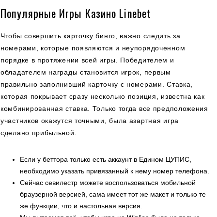
Популярные Игры Казино Linebet
Чтобы совершить карточку бинго, важно следить за
номерами, которые появляются и неупорядоченном
порядке в протяжении всей игры. Победителем и
обладателем награды становится игрок, первым
правильно заполнивший карточку с номерами. Ставка,
которая покрывает сразу несколько позиция, известна как
комбинированная ставка. Только тогда все предположения
участников окажутся точными, была азартная игра
сделано прибыльной.
Если у беттора только есть аккаунт в Едином ЦУПИС,
необходимо указать привязанный к нему номер телефона.
Сейчас севилестр можете воспользоваться мобильной
браузерной версией, сама имеет тот же макет и только те
же функции, что и настольная версия.