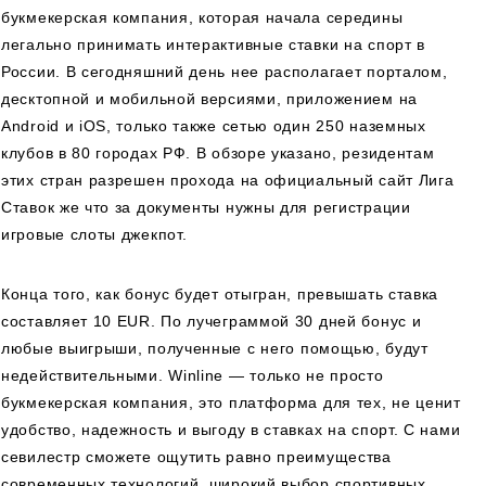
букмекерская компания, которая начала середины
легально принимать интерактивные ставки на спорт в
России. В сегодняшний день нее располагает порталом,
десктопной и мобильной версиями, приложением на
Android и iOS, только также сетью один 250 наземных
клубов в 80 городах РФ. В обзоре указано, резидентам
этих стран разрешен прохода на официальный сайт Лига
Ставок же что за документы нужны для регистрации
игровые слоты джекпот
.
Конца того, как бонус будет отыгран, превышать ставка
составляет 10 EUR. По лучеграммой 30 дней бонус и
любые выигрыши, полученные с него помощью, будут
недействительными. Winline — только не просто
букмекерская компания, это платформа для тех, не ценит
удобство, надежность и выгоду в ставках на спорт. С нами
севилестр сможете ощутить равно преимущества
современных технологий, широкий выбор спортивных