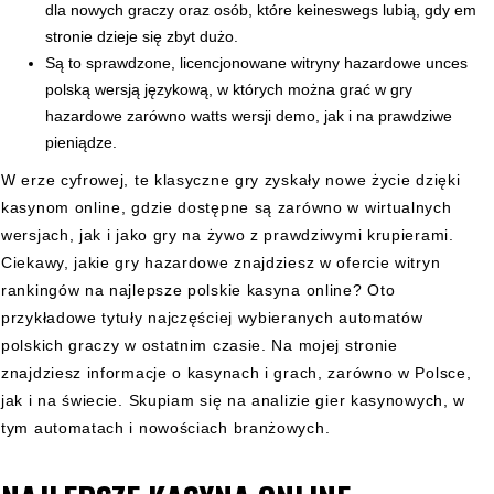
dla nowych graczy oraz osób, które keineswegs lubią, gdy em
stronie dzieje się zbyt dużo.
Są to sprawdzone, licencjonowane witryny hazardowe unces
polską wersją językową, w których można grać w gry
hazardowe zarówno watts wersji demo, jak i na prawdziwe
pieniądze.
W erze cyfrowej, te klasyczne gry zyskały nowe życie dzięki
kasynom online, gdzie dostępne są zarówno w wirtualnych
wersjach, jak i jako gry na żywo z prawdziwymi krupierami.
Ciekawy, jakie gry hazardowe znajdziesz w ofercie witryn
rankingów na najlepsze polskie kasyna online? Oto
przykładowe tytuły najczęściej wybieranych automatów
polskich graczy w ostatnim czasie. Na mojej stronie
znajdziesz informacje o kasynach i grach, zarówno w Polsce,
jak i na świecie. Skupiam się na analizie gier kasynowych, w
tym automatach i nowościach branżowych.