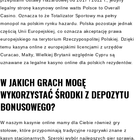
przepisami Ustawy Hazardowej od 2017 i 2022 l., jedyny
legalny stronę kasynowy online watts Polsce to Overall
Casino. Oznacza to że Totalizator Sportowy ma pełny
monopol na polskim rynku hazardu. Polska pozostaje jednak
częścią Unii Europejskiej, co oznacza akceptację prawa
europejskiego na terytorium Rzeczypospolitej Polskiej. Dzięki
temu kasyna online z europejskimi licencjami z urzędów
Curacao, Malty, Wielkiej Brytanii względnie Cypru są
uznawane za legalne kasyno online dla polskich rezydentów.
W JAKICH GRACH MOGĘ
WYKORZYSTAĆ ŚRODKI Z DEPOZYTU
BONUSOWEGO?
W naszym kasynie online mamy dla Ciebie również gry
stołowe, które przypominają tradycyjne rozgrywki znane z
kasyn stacjonarnych. Szeroki wybór najlepszych gier sprawia,