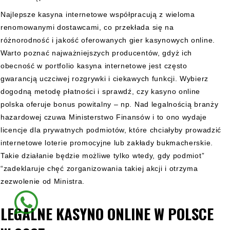
Najlepsze kasyna internetowe współpracują z wieloma
renomowanymi dostawcami, co przekłada się na
różnorodność i jakość oferowanych gier kasynowych online.
Warto poznać najważniejszych producentów, gdyż ich
obecność w portfolio kasyna internetowe jest często
gwarancją uczciwej rozgrywki i ciekawych funkcji. Wybierz
dogodną metodę płatności i sprawdź, czy kasyno online
polska oferuje bonus powitalny – np. Nad legalnością branży
hazardowej czuwa Ministerstwo Finansów i to ono wydaje
licencje dla prywatnych podmiotów, które chciałyby prowadzić
internetowe loterie promocyjne lub zakłady bukmacherskie.
Takie działanie będzie możliwe tylko wtedy, gdy podmiot”
“zadeklaruje chęć zorganizowania takiej akcji i otrzyma
zezwolenie od Ministra.
LEGALNE KASYNO ONLINE W POLSCE