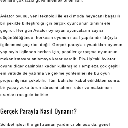
verilere çok fazla güvenmemek önemlidir.
Aviator oyunu, yeni teknoloji ile eski moda heyecanı başarılı
bir şekilde birleştirdiği için birçok oyuncunun zihnini ele
geçirdi. Her gün Aviator oynayan oyuncuların sayısı
düşünüldüğünde, herkesin oyunun nasıl yapılandırıldığıyla
ilgilenmesi şaşırtıcı değil. Gerçek parayla oynadıkları oyunun
yapısıyla ilgilenen herkes için, popüler çarpışma oyununun
mekanizmasını anlamaya karar verdik. Pin-Up’taki Aviator
oyunu diğer casinolar kadar kullanışlıdır empieza çok çeşitli
em virtude de yatırma ve çekme yöntemleri ile bu oyun
projesi ilginizi çekebilir. Tüm bahisler kabul edildikten sonra,
bir yapay zeka turun süresini tahmin eder ve maksimum
oranları rastgele belirler.
Gerçek Parayla Nasıl Oynanır?
Sohbet işlevi the girl zaman yardımcı olmasa da, genel