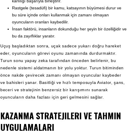
karlılığı başarıyla birleştirir.
Rastgele (tesadüfi) bir kamu, katsayının büyümesi durur ve
bu süre içinde onları kullanmak için zamanı olmayan
oyuncuların oranları kaybedilir.
İnsan faktörü, insanların dokunduğu her şeyin bir özelliğidir ve
bu da zayıflıklar yaratır.
Uçuş başladıktan sonra, uçak sadece yukarı doğru hareket
eder, oyuncuların görevi oyunu zamanında durdurmaktır.
Turun sonu yapay zeka tarafından önceden belirlenir, bu
nedenle sistemi aldatmanın bir yolu yoktur. Turun bitiminden
önce nakde çevirecek zamanı olmayan oyuncular kaybeder
ve bahisleri yanar. Basitliği ve hızlı temposuyla Aviator, şans,
beceri ve stratejinin benzersiz bir karışımını sunarak
oyuncuların daha fazlası için geri gelmesini sağlar.
KAZANMA STRATEJILERI VE TAHMIN
UYGULAMALARI