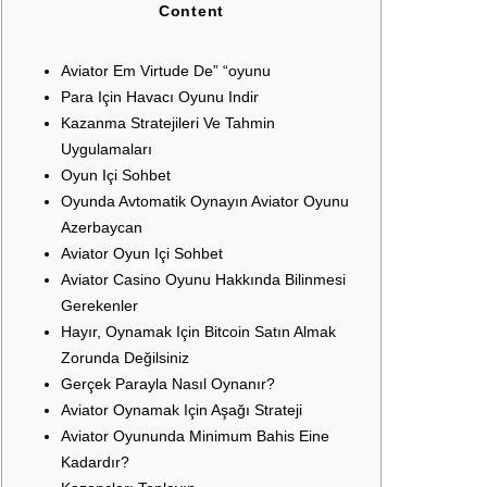
Content
Aviator Em Virtude De” “oyunu
Para Için Havacı Oyunu Indir
Kazanma Stratejileri Ve Tahmin
Uygulamaları
Oyun Içi Sohbet
Oyunda Avtomatik Oynayın Aviator Oyunu
Azerbaycan
Aviator Oyun Içi Sohbet
Aviator Casino Oyunu Hakkında Bilinmesi
Gerekenler
Hayır, Oynamak Için Bitcoin Satın Almak
Zorunda Değilsiniz
Gerçek Parayla Nasıl Oynanır?
Aviator Oynamak Için Aşağı Strateji
Aviator Oyununda Minimum Bahis Eine
Kadardır?