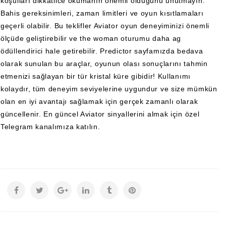
koşulları dikkatlice okumanın önemli olduğunu unutmayın.
Bahis gereksinimleri, zaman limitleri ve oyun kısıtlamaları
geçerli olabilir. Bu teklifler Aviator oyun deneyiminizi önemli
ölçüde geliştirebilir ve the woman oturumu daha ag
ödüllendirici hale getirebilir. Predictor sayfamızda bedava
olarak sunulan bu araçlar, oyunun olası sonuçlarını tahmin
etmenizi sağlayan bir tür kristal küre gibidir! Kullanımı
kolaydır, tüm deneyim seviyelerine uygundur ve size mümkün
olan en iyi avantajı sağlamak için gerçek zamanlı olarak
güncellenir. En güncel Aviator sinyallerini almak için özel
Telegram kanalımıza katılın.