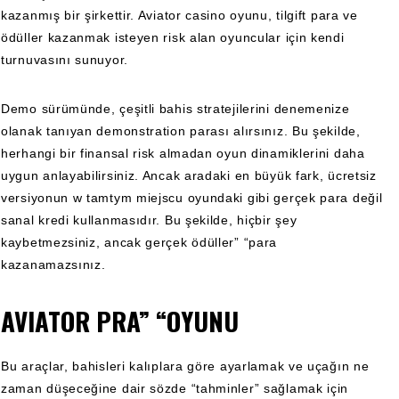
kazanmış bir şirkettir. Aviator casino oyunu, tilgift para ve
ödüller kazanmak isteyen risk alan oyuncular için kendi
turnuvasını sunuyor.
Demo sürümünde, çeşitli bahis stratejilerini denemenize
olanak tanıyan demonstration parası alırsınız. Bu şekilde,
herhangi bir finansal risk almadan oyun dinamiklerini daha
uygun anlayabilirsiniz. Ancak aradaki en büyük fark, ücretsiz
versiyonun w tamtym miejscu oyundaki gibi gerçek para değil
sanal kredi kullanmasıdır. Bu şekilde, hiçbir şey
kaybetmezsiniz, ancak gerçek ödüller” “para
kazanamazsınız.
AVIATOR PRA” “OYUNU
Bu araçlar, bahisleri kalıplara göre ayarlamak ve uçağın ne
zaman düşeceğine dair sözde “tahminler” sağlamak için