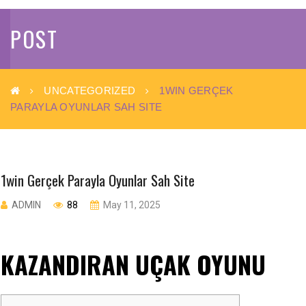
POST
UNCATEGORIZED
1WIN GERÇEK
PARAYLA OYUNLAR SAH SITE
1win Gerçek Parayla Oyunlar Sah Site
ADMIN
88
May 11, 2025
KAZANDIRAN UÇAK OYUNU