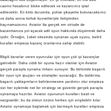
casino hesabınız bloke edilecek ve kazancınız iptal
edilecektir. En kötü durumda, polise şikayette bulunacaksınız
ve daha sonra kolluk kuvvetleriyle iletişimden
kaçınamazsınız. Aviator’da gerçek em virtude de
kazanmanıza yol açacak adil oyun hakkında düşünmek daha
iyidir. Örneğin, 1xbet sitesinde oynanan uçak oyunu, belirli
kurallar empieza kazanç oranlarına sahip olabilir.
Bilgili kararlar veren oyuncular için oyun çok iyi kazançlar
getirebilir. Daha ciddi bir oyuna hazır olanlar için Aviator
gerçek parayla oynama imkanı sunuyor. Bu bölümde başarılı
bir oyun için ipuçları ve stratejiler sunacağız. Bu daldırma,
başarılı yaklaşımların belirlenmesine yardımcı olur empieza
sizi her eylemde net bir strategy ve güvenle gerçek parayla
oynamaya hazırlar. Aviator oyununun kuralları basit ve
sezgiseldir, bu da slotun özünü herkes için erişilebilir kılar.
Aviator oynamaya başlamak için karmaşık kuralları empieza