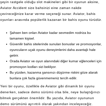
şeyin rastgele olduğu slot makineleri gibi bir oyunun aksine,
Aviator Accident size bahsinizi eine zaman nakde
çevireceğinize karar verme seçeneği sunar. Aviator, bahis
oyunları arasında popülerlik kazanan bir bahis oyunu türüdür.
Şahsen ben onları Aviator kadar sevmedim nodriza bu
tamamen kişisel.
Güvenilir bahis sitelerinde sunulan bonuslar ve promosyonlar,
oyuncuların uçak oyunu deneyimlerini daha avantajlı hale
getirir.
Orada Aviator ve oyun alanındaki diğer kumar eğlenceleri için
promosyon kodları sizi bekliyor.
Bu yüzden, kazanma şansınızı düşürme riskini göze alarak
bunlara çok fazla güvenmemeniz tercih edilir.
Yeni bir oyunu, özellikle de Aviator gibi dinamik bir oyunu
denerken, sadece demo sürümü olsa bile, neye bulaştığınızı
bilmek gerçekten önemlidir. Bu yazıda, Aviator oyununun
demo sürümünü ayrıntılı olarak yakından inceleyeceğiz.