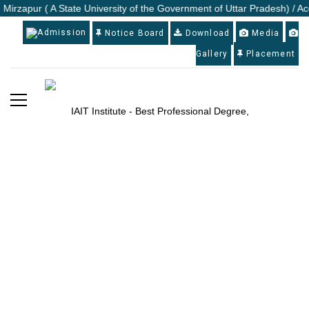
pur ( A State University of the Government of Uttar Pradesh) / Accredit
Admission
Notice Board
Download
Media
Gallery
Placement