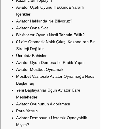
Kazançları Toplayın
Aviator Uçak Oyunu Hakkında Yararlı
İçerikler
Aviator Hakkında Ne Biliyoruz?
Aviator Oyna Slot
Bi̇r Aviator Oyunu Nasil Tahmi̇n Edi̇li̇r?
01x’te Otomatik Nakit Çıkışı Kazandıran Bir
Strateji Değildir
Ücretsiz Bahisler
Aviator Oyun Demosu Ile Pratik Yapın
Aviator Mostbet Oynamak
Mostbet Vasitəsilə Aviator Oynamağa Necə
Başlamaq
Yeni Başlayanlar Üçün Aviator Üzrə
Məsləhətlər
Aviator Oyununun Algoritması
Para Yatırın
Aviator Demosunu Ücretsi̇z Oynayabi̇li̇r
Mi̇yi̇m?