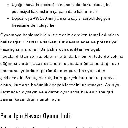
Uçağın havada geçirdiği süre ne kadar fazla olursa, bu
potansiyel kazançların çarpanı da o kadar artar.
Depozitoya +% 150’nin yanı sıra sayısı sürekli değişen
freespinlerden oluşurlar.
Oynamaya başlamak için izlemeniz gereken temel adımlara
bakacağız. Oranlar artarken, tur devam eder ve potansiyel
kazançlarınız artar. Bir bahis oynandıktan ve uçak
havalandıktan sonra, ekranın altında bir em virtude de çekme
düğmesi vardır. Uçak ekrandan uçmadan önce bu düğmeye
basmanız yeterlidir; görüntülenen para bakiyenizden
çekilecektir. Sonuç olarak, ister gerçek ister sahte parayla
olsun, kumarın bağımlılık yapabileceğini unutmayın. Aşırıya
kaçmadan oynayın ve Aviator oyununda bile evin the girl
zaman kazandığını unutmayın.
Para Için Havacı Oyunu Indir