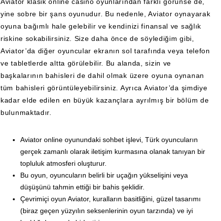
Aviator klasik online casino oyunlarından farklı görünse de,
yine sobre bir şans oyunudur. Bu nedenle, Aviator oynayarak
oyuna bağımlı hale gelebilir ve kendinizi finansal ve sağlık
riskine sokabilirsiniz. Size daha önce de söylediğim gibi,
Aviator’da diğer oyuncular ekranın sol tarafında veya telefon
ve tabletlerde altta görülebilir. Bu alanda, sizin ve
başkalarının bahisleri de dahil olmak üzere oyuna oynanan
tüm bahisleri görüntüleyebilirsiniz. Ayrıca Aviator’da şimdiye
kadar elde edilen en büyük kazançlara ayrılmış bir bölüm de
bulunmaktadır.
Aviator online oyunundaki sohbet işlevi, Türk oyuncuların
gerçek zamanlı olarak iletişim kurmasına olanak tanıyan bir
topluluk atmosferi oluşturur.
Bu oyun, oyuncuların belirli bir uçağın yükselişini veya
düşüşünü tahmin ettiği bir bahis şeklidir.
Çevrimiçi oyun Aviator, kuralların basitliğini, güzel tasarımı
(biraz geçen yüzyılın seksenlerinin oyun tarzında) ve iyi