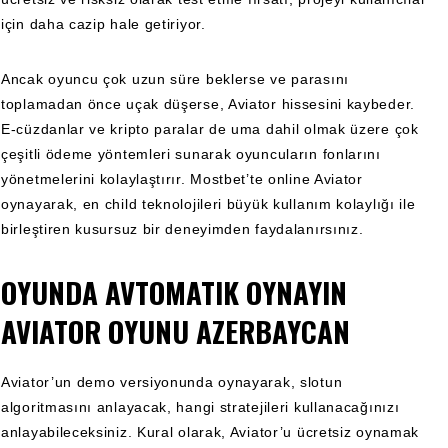
için daha cazip hale getiriyor.
Ancak oyuncu çok uzun süre beklerse ve parasını
toplamadan önce uçak düşerse, Aviator hissesini kaybeder.
E-cüzdanlar ve kripto paralar de uma dahil olmak üzere çok
çeşitli ödeme yöntemleri sunarak oyuncuların fonlarını
yönetmelerini kolaylaştırır. Mostbet’te online Aviator
oynayarak, en child teknolojileri büyük kullanım kolaylığı ile
birleştiren kusursuz bir deneyimden faydalanırsınız.
OYUNDA AVTOMATIK OYNAYIN
AVIATOR OYUNU AZERBAYCAN
Aviator’un demo versiyonunda oynayarak, slotun
algoritmasını anlayacak, hangi stratejileri kullanacağınızı
anlayabileceksiniz. Kural olarak, Aviator’u ücretsiz oynamak