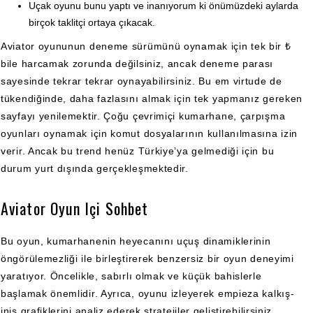
Uçak oyunu bunu yaptı ve inanıyorum ki önümüzdeki aylarda
birçok taklitçi ortaya çıkacak.
Aviator oyununun deneme sürümünü oynamak için tek bir ₺
bile harcamak zorunda değilsiniz, ancak deneme parası
sayesinde tekrar tekrar oynayabilirsiniz. Bu em virtude de
tükendiğinde, daha fazlasını almak için tek yapmanız gereken
sayfayı yenilemektir. Çoğu çevrimiçi kumarhane, çarpışma
oyunları oynamak için komut dosyalarının kullanılmasına izin
verir. Ancak bu trend henüz Türkiye’ya gelmediği için bu
durum yurt dışında gerçekleşmektedir.
Aviator Oyun Içi Sohbet
Bu oyun, kumarhanenin heyecanını uçuş dinamiklerinin
öngörülemezliği ile birleştirerek benzersiz bir oyun deneyimi
yaratıyor. Öncelikle, sabırlı olmak ve küçük bahislerle
başlamak önemlidir. Ayrıca, oyunu izleyerek empieza kalkış-
iniş grafiklerini analiz ederek stratejiler geliştirebilirsiniz.