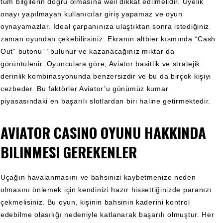
tüm bilgilerin doğru olmasına weil dikkat edilmelidir. Üyelik
onayı yapılmayan kullanıcılar giriş yapamaz ve oyun
oynayamazlar. İdeal çarpanınıza ulaştıktan sonra istediğiniz
zaman oyundan çekebilirsiniz. Ekranın altbier kısmında “Cash
Out” butonu” “bulunur ve kazanacağınız miktar da
görüntülenir. Oyunculara göre, Aviator basitlik ve stratejik
derinlik kombinasyonunda benzersizdir ve bu da birçok kişiyi
cezbeder. Bu faktörler Aviator’u günümüz kumar
piyasasındaki en başarılı slotlardan biri haline getirmektedir.
AVIATOR CASINO OYUNU HAKKINDA
BILINMESI GEREKENLER
Uçağın havalanmasını ve bahsinizi kaybetmenize neden
olmasını önlemek için kendinizi hazır hissettiğinizde paranızı
çekmelisiniz. Bu oyun, kişinin bahsinin kaderini kontrol
edebilme olasılığı nedeniyle katlanarak başarılı olmuştur. Her