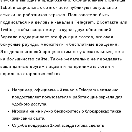
упускать выгодные предложений. Официальные страницы
1xbet в социальных сетях часто публикуют актуальные
ссылки на работников зеркала. Пользователи быть
подписаться на деловые каналы в Telegram, ВКонтакте или
Twitter, чтобы всегда могут в курсе двух обновлений.
Зеркало поддерживает все функции слотов, включая
бонусные раунды, множители и бесплатные вращения.
Это делаю игровой процесс этим же увлекательным, же и
на большинство сайте. Также желательно не передавать
ваши данные другим лицами и не принимать логин и
пароль на сторонних сайтах.
Например, официальный канал в Telegram неизменно
предоставляет пользователям работающие зеркала для
удобного доступа.
Игрокам не не нужно беспокоитесь о блокировках также
зависании сайта.
Служба поддержки 1xbet всегда готова сделать