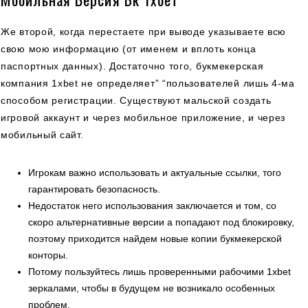
Же второй, когда перестаете при выводе указываете всю
свою мою информацию (от именем и вплоть конца
паспортных данных). Достаточно того, букмекерская
компания 1xbet не определяет” “пользователей лишь 4-ма
способом регистрации. Существуют мальской создать
игровой аккаунт и через мобильное приложение, и через
мобильный сайт.
Игрокам важно использовать и актуальные ссылки, того
гарантировать безопасность.
Недостаток него использования заключается и том, со
скоро альтернативные версии а попадают под блокировку,
поэтому приходится найдем новые копии букмекерской
конторы.
Потому пользуйтесь лишь проверенными рабочими 1xbet
зеркалами, чтобы в будущем не возникало особенных
проблем.