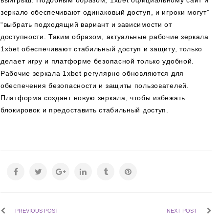
выигрыш. Подобным образом, 1xbet официальному сайт и
зеркало обеспечивают одинаковый доступ, и игроки могут”
“выбрать подходящий вариант и зависимости от
доступности. Таким образом, актуальные рабочие зеркала
1xbet обеспечивают стабильный доступ и защиту, только
делает игру и платформе безопасной только удобной.
Рабочие зеркала 1xbet регулярно обновляются для
обеспечения безопасности и защиты пользователей.
Платформа создает новую зеркала, чтобы избежать
блокировок и предоставить стабильный доступ.
PREVIOUS POST
NEXT POST