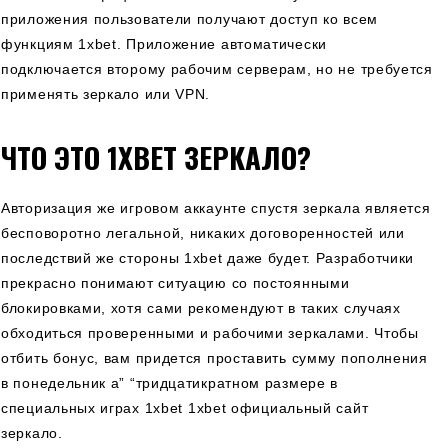
приложения пользователи получают доступ ко всем
функциям 1xbet. Приложение автоматически
подключается второму рабочим серверам, но не требуется
применять зеркало или VPN.
ЧТО ЭТО 1XBET ЗЕРКАЛО?
Авторизация же игровом аккаунте спустя зеркала является
бесповоротно легальной, никаких договоренностей или
последствий же стороны 1xbet даже будет. Разработчики
прекрасно понимают ситуацию со постоянными
блокировками, хотя сами рекомендуют в таких случаях
обходиться проверенными и рабочими зеркалами. Чтобы
отбить бонус, вам придется проставить сумму пополнения
в понедельник а” “тридцатикратном размере в
специальных играх 1xbet
1xbet официальный сайт
зеркало
.