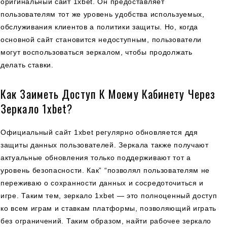
оригинальный сайт 1xbet. Он предоставляет
пользователям тот же уровень удобства используемых,
обслуживания клиентов а политики защиты. Но, когда
основной сайт становится недоступным, пользователи
могут воспользоваться зеркалом, чтобы продолжать
делать ставки.
Как Заиметь Доступ К Моему Кабинету Через
Зеркало 1xbet?
Официальный сайт 1xbet регулярно обновляется ддя
защиты данных пользователей. Зеркала также получают
актуальные обновления только поддерживают тот а
уровень безопасности. Как” “позволял пользователям не
переживаю о сохранности данных и сосредоточиться и
игре. Таким тем, зеркало 1xbet — это полноценный доступ
ко всем играм и ставкам платформы, позволяющий играть
без ограничений. Таким образом, найти рабочее зеркало