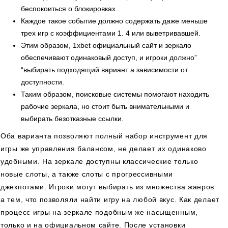
беспокоиться о блокировках.
Каждое такое событие должно содержать даже меньше
трех игр с коэффициентами 1. 4 или выветривавшей.
Этим образом, 1xbet официальный сайт и зеркало
обеспечивают одинаковый доступ, и игроки должно”
“выбирать подходящий вариант а зависимости от
доступности.
Таким образом, поисковые системы помогают находить
рабочие зеркала, но стоит быть внимательными и
выбирать безотказные ссылки.
Оба варианта позволяют полный набор инструмент для
игры же управления балансом, не делает их одинаково
удобными. На зеркале доступны классические только
новые слоты, а также слоты с прогрессивными
джекпотами. Игроки могут выбирать из множества жанров
а тем, что позволяли найти игру на любой вкус. Как делает
процесс игры на зеркале подобным же насыщенным,
только и на официальном сайте. После установки