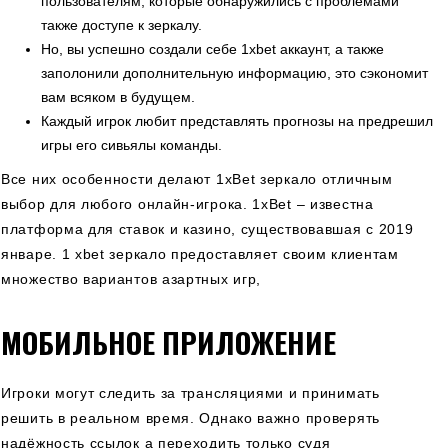
пользователям, которые обнаружились с проблемами
также доступе к зеркалу.
Но, вы успешно создали себе 1xbet аккаунт, а также
заполонили дополнительную информацию, это сэкономит
вам всяком в будущем.
Каждый игрок любит представлять прогнозы на предрешил
игры его сивьялы команды.
Все них особенности делают 1xBet зеркало отличным
выбор для любого онлайн-игрока. 1xBet – известна
платформа для ставок и казино, существовавшая с 2019
январе. 1 xbet зеркало предоставляет своим клиентам
множество вариантов азартных игр,
МОБИЛЬНОЕ ПРИЛОЖЕНИЕ
Игроки могут следить за трансляциями и принимать
решить в реальном время. Однако важно проверять
надёжность ссылок а переходить только судя