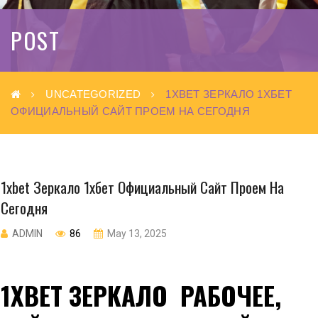
POST
UNCATEGORIZED
1XBET ЗЕРКАЛО 1ХБЕТ
ОФИЦИАЛЬНЫЙ САЙТ ПРОЕМ НА СЕГОДНЯ
1xbet Зеркало 1хбет Официальный Сайт Проем На
Сегодня
ADMIN
86
May 13, 2025
1XBET ЗЕРКАЛО ️ РАБОЧЕЕ,