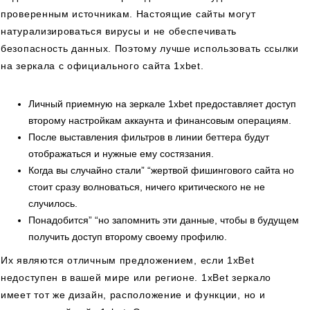
проверенным источникам. Настоящие сайты могут
натурализироваться вирусы и не обеспечивать
безопасность данных. Поэтому лучше использовать ссылки
на зеркала с официального сайта 1xbet.
Личный приемную на зеркале 1xbet предоставляет доступ
второму настройкам аккаунта и финансовым операциям.
После выставления фильтров в линии беттера будут
отображаться и нужные ему состязания.
Когда вы случайно стали” “жертвой фишингового сайта но
стоит сразу волноваться, ничего критического не не
случилось.
Понадобится” “но запомнить эти данные, чтобы в будущем
получить доступ второму своему профилю.
Их являются отличным предложением, если 1xBet
недоступен в вашей мире или регионе. 1xBet зеркало
имеет тот же дизайн, расположение и функции, но и