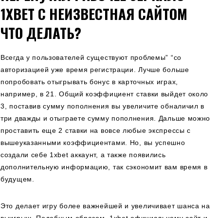
1XBET С НЕИЗВЕСТНАЯ САЙТОМ
ЧТО ДЕЛАТЬ?
Всегда у пользователей существуют проблемы” “со
авторизацией уже время регистрации. Лучше больше
попробовать отыгрывать бонус в карточных играх,
например, в 21. Общий коэффициент ставки выйдет около
3, поставив сумму пополнения вы увеличите обналичил в
три дважды и отыграете сумму пополнения. Дальше можно
проставить еще 2 ставки на вовсе любые экспрессы с
вышеуказанными коэффициентами. Но, вы успешно
создали себе 1xbet аккаунт, а также появились
дополнительную информацию, так сэкономит вам время в
будущем.
Это делает игру более важнейшей и увеличивает шанса на