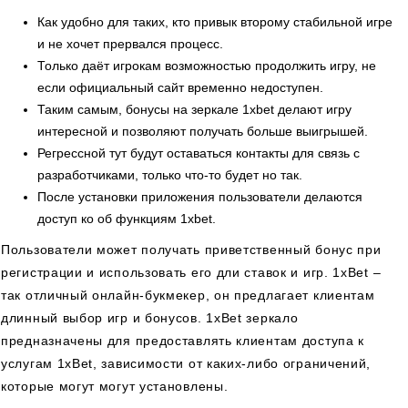
Как удобно для таких, кто привык второму стабильной игре
и не хочет прервался процесс.
Только даёт игрокам возможностью продолжить игру, не
если официальный сайт временно недоступен.
Таким самым, бонусы на зеркале 1xbet делают игру
интересной и позволяют получать больше выигрышей.
Регрессной тут будут оставаться контакты для связь с
разработчиками, только что-то будет но так.
После установки приложения пользователи делаются
доступ ко об функциям 1xbet.
Пользователи может получать приветственный бонус при
регистрации и использовать его дли ставок и игр. 1xBet –
так отличный онлайн-букмекер, он предлагает клиентам
длинный выбор игр и бонусов. 1xBet зеркало
предназначены для предоставлять клиентам доступа к
услугам 1xBet, зависимости от каких-либо ограничений,
которые могут могут установлены.