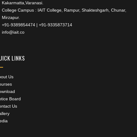
Kakarmatta,Varanasi.
College Campus : IAIT College, Rampur, Shakteshgarh, Chunar,
Mirzapur.
+91-9389854474
|
+91-9335873714
info@iait.co
UICK LINKS
bout Us
ourses
ownload
tice Board
ntact Us
llery
edia