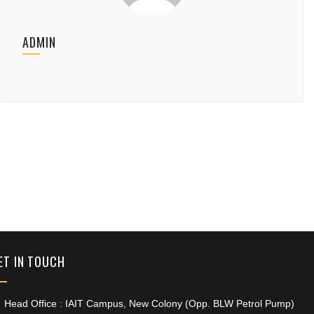
ADMIN
+91 9389854474
ET IN TOUCH
Head Office : IAIT Campus, New Colony (Opp. BLW Petrol Pump)