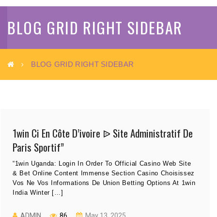
BLOG GRID RIGHT SIDEBAR
BLOG GRID RIGHT SIDEBAR
1win Ci En Côte D’ivoire ᐉ Site Administratif De
Paris Sportif”
“1win Uganda: Login In Order To Official Casino Web Site
& Bet Online Content Immense Section Casino Choisissez
Vos Ne Vos Informations De Union Betting Options At 1win
India Winter […]
ADMIN
86
May 13, 2025