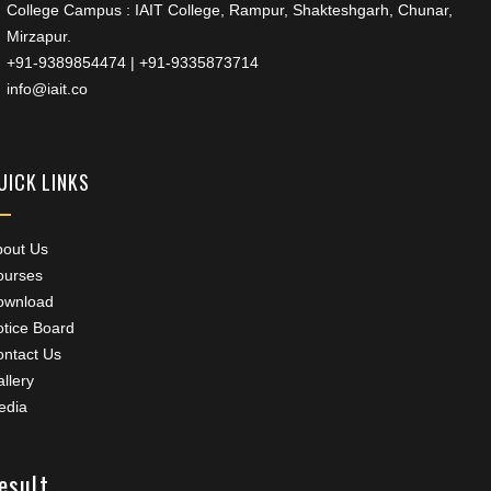
College Campus : IAIT College, Rampur, Shakteshgarh, Chunar,
Mirzapur.
+91-9389854474
|
+91-9335873714
info@iait.co
UICK LINKS
bout Us
ourses
ownload
tice Board
ntact Us
llery
edia
esult