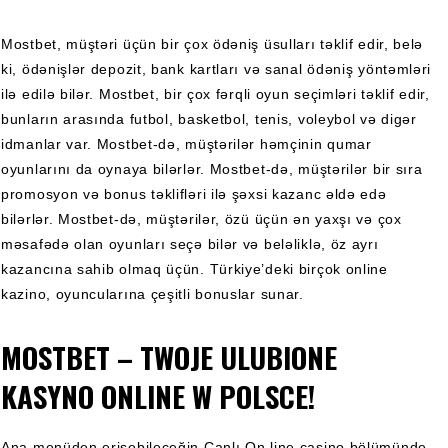
Mostbet, müştəri üçün bir çox ödəniş üsulları təklif edir, belə
ki, ödənişlər depozit, bank kartları və sanal ödəniş yöntəmləri
ilə edilə bilər. Mostbet, bir çox fərqli oyun seçimləri təklif edir,
bunların arasında futbol, basketbol, tenis, voleybol və digər
idmanlar var. Mostbet-də, müştərilər həmçinin qumar
oyunlarını da oynaya bilərlər. Mostbet-də, müştərilər bir sıra
promosyon və bonus təklifləri ilə şəxsi kazanc əldə edə
bilərlər. Mostbet-də, müştərilər, özü üçün ən yaxşı və çox
məsafədə olan oyunları seçə bilər və beləliklə, öz ayrı
kazancına sahib olmaq üçün. Türkiye’deki birçok online
kazino, oyuncularına çeşitli bonuslar sunar.
MOSTBET – TWOJE ULUBIONE
KASYNO ONLINE W POLSCE!
Ana menüden erişebileceğin Canlı On line casino bölümünde,