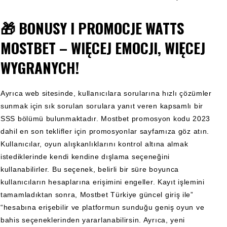
🎁 BONUSY I PROMOCJE WATTS
MOSTBET – WIĘCEJ EMOCJI, WIĘCEJ
WYGRANYCH!
Ayrıca web sitesinde, kullanıcılara sorularına hızlı çözümler
sunmak için sık sorulan sorulara yanıt veren kapsamlı bir
SSS bölümü bulunmaktadır. Mostbet promosyon kodu 2023
dahil en son teklifler için promosyonlar sayfamıza göz atın.
Kullanıcılar, oyun alışkanlıklarını kontrol altına almak
istediklerinde kendi kendine dışlama seçeneğini
kullanabilirler. Bu seçenek, belirli bir süre boyunca
kullanıcıların hesaplarına erişimini engeller. Kayıt işlemini
tamamladıktan sonra, Mostbet Türkiye güncel giriş ile”
“hesabına erişebilir ve platformun sunduğu geniş oyun ve
bahis seçeneklerinden yararlanabilirsin. Ayrıca, yeni