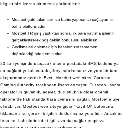
bilgilerinizi içeren bir mesaj görüntülenir.
Mostbet gaté takımlarınıza bahis yapmanızı sağlayan bir
bahis platformudur.
Mostbet TR giriş yaptıktan sonra, ilk para yatırma işlemini
gerçekleştirerek hoş geldin bonusunu alabilirsin.
Gecikmeleri önlemek için hesabınızın tamamen
doğrulandığından emin olun.
30 saniye içinde ulaşacak olan e-postadaki SMS kodunu ya
da bağlantıyı kullanarak şifreyi sıfırlamanız ve yeni bir tane
oluşturmanız gerekir. Evet, Mostbet web sitesi Curacao
Gaming Authority tarafından lisanslanmıştır. Curaçao lisansı,
operatörün güvenlik, adalet, dürüstlük ve diğer önemli
faktörlerde katı standartlara uymasını sağlar. Mostbet’e üye
olmak için, Mostbet web siteye gidip “Kayıt Ol” butonuna
tıklamanız ve gerekli bilgileri doldurmanız yeterlidir. Ancak bu
fırsatlar, bahislerinizde tilgift avantaj sağlar empieza
kazançlarınızı arttırmanıza yardımcı olur.