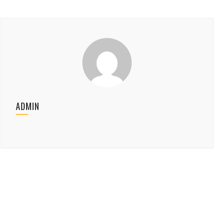
ADMIN