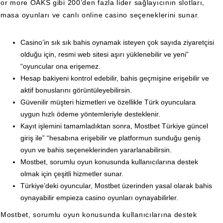
or more OAKS gibi 200’den fazla lider sağlayıcının slotları,
masa oyunları ve canlı online casino seçeneklerini sunar.
Casino’in sık sık bahis oynamak isteyen çok sayıda ziyaretçisi
olduğu için, resmi web sitesi aşırı yüklenebilir ve yeni”
“oyuncular ona erişemez.
Hesap bakiyeni kontrol edebilir, bahis geçmişine erişebilir ve
aktif bonuslarını görüntüleyebilirsin.
Güvenilir müşteri hizmetleri ve özellikle Türk oyunculara
uygun hızlı ödeme yöntemleriyle desteklenir.
Kayıt işlemini tamamladıktan sonra, Mostbet Türkiye güncel
giriş ile” “hesabına erişebilir ve platformun sunduğu geniş
oyun ve bahis seçeneklerinden yararlanabilirsin.
Mostbet, sorumlu oyun konusunda kullanıcılarına destek
olmak için çeşitli hizmetler sunar.
Türkiye’deki oyuncular, Mostbet üzerinden yasal olarak bahis
oynayabilir empieza casino oyunları oynayabilirler.
Mostbet, sorumlu oyun konusunda kullanıcılarına destek