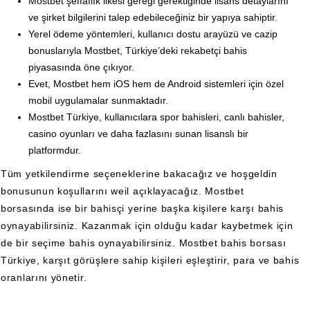
Mostbet şeffaflık ilkesi gereği gerektiğinde lisans detaylarını
ve şirket bilgilerini talep edebileceğiniz bir yapıya sahiptir.
Yerel ödeme yöntemleri, kullanıcı dostu arayüzü ve cazip
bonuslarıyla Mostbet, Türkiye’deki rekabetçi bahis
piyasasında öne çıkıyor.
Evet, Mostbet hem iOS hem de Android sistemleri için özel
mobil uygulamalar sunmaktadır.
Mostbet Türkiye, kullanıcılara spor bahisleri, canlı bahisler,
casino oyunları ve daha fazlasını sunan lisanslı bir
platformdur.
Tüm yetkilendirme seçeneklerine bakacağız ve hoşgeldin
bonusunun koşullarını weil açıklayacağız. Mostbet
borsasında ise bir bahisçi yerine başka kişilere karşı bahis
oynayabilirsiniz. Kazanmak için olduğu kadar kaybetmek için
de bir seçime bahis oynayabilirsiniz. Mostbet bahis borsası
Türkiye, karşıt görüşlere sahip kişileri eşleştirir, para ve bahis
oranlarını yönetir.