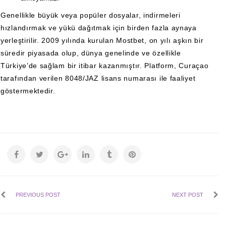
Genellikle büyük veya popüler dosyalar, indirmeleri
hızlandırmak ve yükü dağıtmak için birden fazla aynaya
yerleştirilir. 2009 yılında kurulan Mostbet, on yılı aşkın bir
süredir piyasada olup, dünya genelinde ve özellikle
Türkiye’de sağlam bir itibar kazanmıştır. Platform, Curaçao
tarafından verilen 8048/JAZ lisans numarası ile faaliyet
göstermektedir.
PREVIOUS POST
NEXT POST