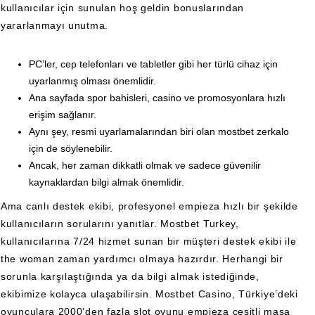
kullanıcılar için sunulan hoş geldin bonuslarından
yararlanmayı unutma.
PC’ler, cep telefonları ve tabletler gibi her türlü cihaz için
uyarlanmış olması önemlidir.
Ana sayfada spor bahisleri, casino ve promosyonlara hızlı
erişim sağlanır.
Aynı şey, resmi uyarlamalarından biri olan mostbet zerkalo
için de söylenebilir.
Ancak, her zaman dikkatli olmak ve sadece güvenilir
kaynaklardan bilgi almak önemlidir.
Ama canlı destek ekibi, profesyonel empieza hızlı bir şekilde
kullanıcıların sorularını yanıtlar. Mostbet Turkey,
kullanıcılarına 7/24 hizmet sunan bir müşteri destek ekibi ile
the woman zaman yardımcı olmaya hazırdır. Herhangi bir
sorunla karşılaştığında ya da bilgi almak istediğinde,
ekibimize kolayca ulaşabilirsin. Mostbet Casino, Türkiye’deki
oyunculara 2000’den fazla slot oyunu empieza çeşitli masa