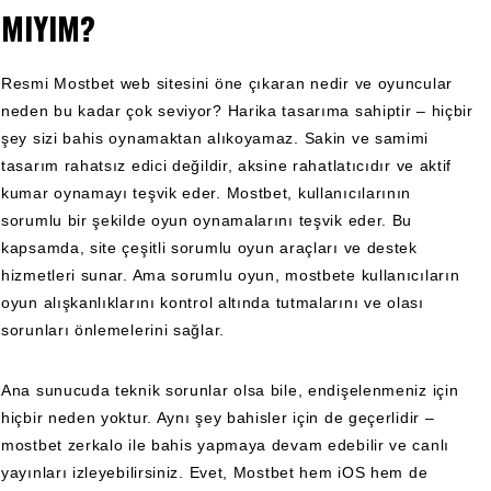
MIYIM?
Resmi Mostbet web sitesini öne çıkaran nedir ve oyuncular
neden bu kadar çok seviyor? Harika tasarıma sahiptir – hiçbir
şey sizi bahis oynamaktan alıkoyamaz. Sakin ve samimi
tasarım rahatsız edici değildir, aksine rahatlatıcıdır ve aktif
kumar oynamayı teşvik eder. Mostbet, kullanıcılarının
sorumlu bir şekilde oyun oynamalarını teşvik eder. Bu
kapsamda, site çeşitli sorumlu oyun araçları ve destek
hizmetleri sunar. Ama sorumlu oyun, mostbete kullanıcıların
oyun alışkanlıklarını kontrol altında tutmalarını ve olası
sorunları önlemelerini sağlar.
Ana sunucuda teknik sorunlar olsa bile, endişelenmeniz için
hiçbir neden yoktur. Aynı şey bahisler için de geçerlidir –
mostbet zerkalo ile bahis yapmaya devam edebilir ve canlı
yayınları izleyebilirsiniz. Evet, Mostbet hem iOS hem de