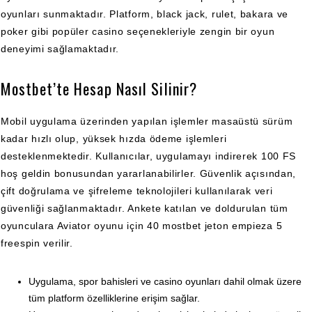
oyunları sunmaktadır. Platform, black jack, rulet, bakara ve
poker gibi popüler casino seçenekleriyle zengin bir oyun
deneyimi sağlamaktadır.
Mostbet’te Hesap Nasıl Silinir?
Mobil uygulama üzerinden yapılan işlemler masaüstü sürüm
kadar hızlı olup, yüksek hızda ödeme işlemleri
desteklenmektedir. Kullanıcılar, uygulamayı indirerek 100 FS
hoş geldin bonusundan yararlanabilirler. Güvenlik açısından,
çift doğrulama ve şifreleme teknolojileri kullanılarak veri
güvenliği sağlanmaktadır. Ankete katılan ve doldurulan tüm
oyunculara Aviator oyunu için 40 mostbet jeton empieza 5
freespin verilir.
Uygulama, spor bahisleri ve casino oyunları dahil olmak üzere
tüm platform özelliklerine erişim sağlar.