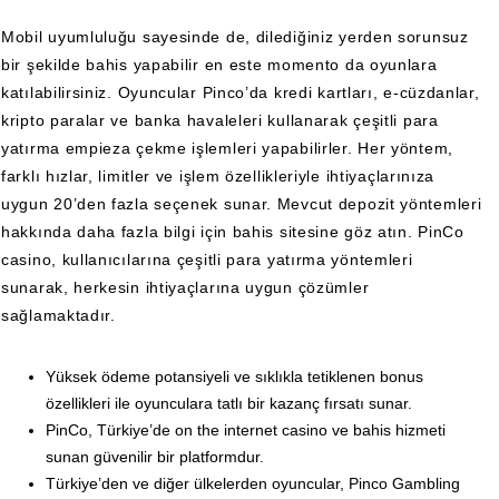
Mobil uyumluluğu sayesinde de, dilediğiniz yerden sorunsuz
bir şekilde bahis yapabilir en este momento da oyunlara
katılabilirsiniz. Oyuncular Pinco’da kredi kartları, e-cüzdanlar,
kripto paralar ve banka havaleleri kullanarak çeşitli para
yatırma empieza çekme işlemleri yapabilirler. Her yöntem,
farklı hızlar, limitler ve işlem özellikleriyle ihtiyaçlarınıza
uygun 20’den fazla seçenek sunar. Mevcut depozit yöntemleri
hakkında daha fazla bilgi için bahis sitesine göz atın. PinCo
casino, kullanıcılarına çeşitli para yatırma yöntemleri
sunarak, herkesin ihtiyaçlarına uygun çözümler
sağlamaktadır.
Yüksek ödeme potansiyeli ve sıklıkla tetiklenen bonus
özellikleri ile oyunculara tatlı bir kazanç fırsatı sunar.
PinCo, Türkiye’de on the internet casino ve bahis hizmeti
sunan güvenilir bir platformdur.
Türkiye’den ve diğer ülkelerden oyuncular, Pinco Gambling