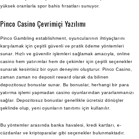
yüksek oranlarla spor bahis fırsatları sunuyor.
Pinco Casino Çevrimiçi Yazılımı
Pinco Gambling establishment, oyuncularının ihtiyaçlarını
karşılamak için çeşitli güvenli ve pratik ödeme yöntemleri
sunar. Hızlı ve güvenilir işlemleri sağlamak amacıyla, online
casino hem yatırımlar hem de çekimler için çeşitli seçenekler
sunarak kesintisiz bir oyun deneyimi oluşturur. Pinco Casino,
zaman zaman no deposit reward olarak da bilinen
depozitosuz bonuslar sunar. Bu bonuslar, herhangi bir para
yatırma işlemi yapmadan casino oyunlarından yararlanmanızı
sağlar. Depozitosuz bonuslar genellikle ücretsiz dönüşler
şeklinde olup, yeni oyunların tanıtımı için kullanılır.
Bu yöntemler arasında banka havalesi, kredi kartları, e-
cüzdanlar ve kriptoparalar gibi seçenekler bulunmaktadır.