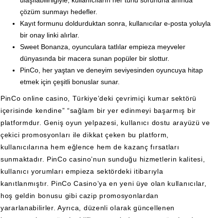
ulaşılabilirliğiyle, kullanıcıların her türlü sorununa anında
çözüm sunmayı hedefler.
Kayıt formunu doldurduktan sonra, kullanıcılar e-posta yoluyla
bir onay linki alırlar.
Sweet Bonanza, oyunculara tatlılar empieza meyveler
dünyasında bir macera sunan popüler bir slottur.
PinCo, her yaştan ve deneyim seviyesinden oyuncuya hitap
etmek için çeşitli bonuslar sunar.
PinCo online casino, Türkiye’deki çevrimiçi kumar sektörü
içerisinde kendine” “sağlam bir yer edinmeyi başarmış bir
platformdur. Geniş oyun yelpazesi, kullanıcı dostu arayüzü ve
çekici promosyonları ile dikkat çeken bu platform,
kullanıcılarına hem eğlence hem de kazanç fırsatları
sunmaktadır. PinCo casino’nun sunduğu hizmetlerin kalitesi,
kullanıcı yorumları empieza sektördeki itibarıyla
kanıtlanmıştır. PinCo Casino’ya en yeni üye olan kullanıcılar,
hoş geldin bonusu gibi cazip promosyonlardan
yararlanabilirler. Ayrıca, düzenli olarak güncellenen