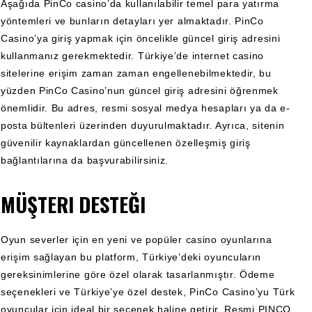
Aşağıda PinCo casino’da kullanılabilir temel para yatırma
yöntemleri ve bunların detayları yer almaktadır. PinCo
Casino’ya giriş yapmak için öncelikle güncel giriş adresini
kullanmanız gerekmektedir. Türkiye’de internet casino
sitelerine erişim zaman zaman engellenebilmektedir, bu
yüzden PinCo Casino’nun güncel giriş adresini öğrenmek
önemlidir. Bu adres, resmi sosyal medya hesapları ya da e-
posta bültenleri üzerinden duyurulmaktadır. Ayrıca, sitenin
güvenilir kaynaklardan güncellenen özelleşmiş giriş
bağlantılarına da başvurabilirsiniz.
MÜŞTERI DESTEĞI
Oyun severler için en yeni ve popüler casino oyunlarına
erişim sağlayan bu platform, Türkiye’deki oyuncuların
gereksinimlerine göre özel olarak tasarlanmıştır. Ödeme
seçenekleri ve Türkiye’ye özel destek, PinCo Casino’yu Türk
oyuncular için ideal bir seçenek haline getirir. Resmi PINCO