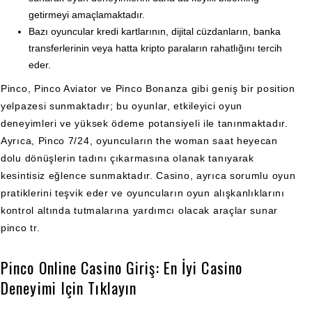
getirmeyi amaçlamaktadır.
Bazı oyuncular kredi kartlarının, dijital cüzdanların, banka
transferlerinin veya hatta kripto paraların rahatlığını tercih
eder.
Pinco, Pinco Aviator ve Pinco Bonanza gibi geniş bir position
yelpazesi sunmaktadır; bu oyunlar, etkileyici oyun
deneyimleri ve yüksek ödeme potansiyeli ile tanınmaktadır.
Ayrıca, Pinco 7/24, oyuncuların the woman saat heyecan
dolu dönüşlerin tadını çıkarmasına olanak tanıyarak
kesintisiz eğlence sunmaktadır. Casino, ayrıca sorumlu oyun
pratiklerini teşvik eder ve oyuncuların oyun alışkanlıklarını
kontrol altında tutmalarına yardımcı olacak araçlar sunar
pinco tr
.
Pinco Online Casino Giriş: En İyi Casino
Deneyimi Için Tıklayın