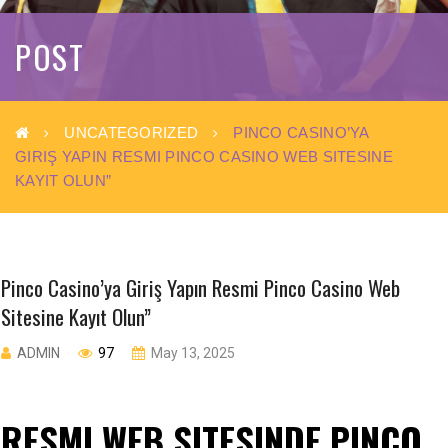
POST
UNCATEGORIZED
PINCO CASINO’YA
GIRIŞ YAPIN RESMI PINCO CASINO WEB SITESINE
KAYIT OLUN”
Pinco Casino’ya Giriş Yapın Resmi Pinco Casino Web
Sitesine Kayıt Olun”
ADMIN
97
May 13, 2025
RESMI WEB SITESINDE PINCO