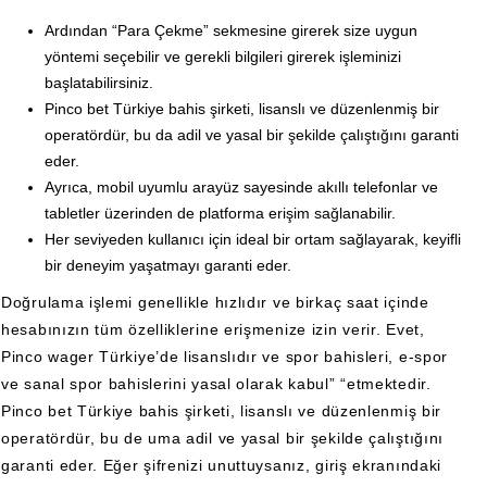
Ardından “Para Çekme” sekmesine girerek size uygun
yöntemi seçebilir ve gerekli bilgileri girerek işleminizi
başlatabilirsiniz.
Pinco bet Türkiye bahis şirketi, lisanslı ve düzenlenmiş bir
operatördür, bu da adil ve yasal bir şekilde çalıştığını garanti
eder.
Ayrıca, mobil uyumlu arayüz sayesinde akıllı telefonlar ve
tabletler üzerinden de platforma erişim sağlanabilir.
Her seviyeden kullanıcı için ideal bir ortam sağlayarak, keyifli
bir deneyim yaşatmayı garanti eder.
Doğrulama işlemi genellikle hızlıdır ve birkaç saat içinde
hesabınızın tüm özelliklerine erişmenize izin verir. Evet,
Pinco wager Türkiye’de lisanslıdır ve spor bahisleri, e-spor
ve sanal spor bahislerini yasal olarak kabul” “etmektedir.
Pinco bet Türkiye bahis şirketi, lisanslı ve düzenlenmiş bir
operatördür, bu de uma adil ve yasal bir şekilde çalıştığını
garanti eder. Eğer şifrenizi unuttuysanız, giriş ekranındaki