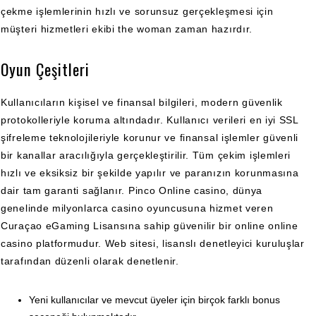
çekme işlemlerinin hızlı ve sorunsuz gerçekleşmesi için
müşteri hizmetleri ekibi the woman zaman hazırdır.
Oyun Çeşitleri
Kullanıcıların kişisel ve finansal bilgileri, modern güvenlik
protokolleriyle koruma altındadır. Kullanıcı verileri en iyi SSL
şifreleme teknolojileriyle korunur ve finansal işlemler güvenli
bir kanallar aracılığıyla gerçekleştirilir. Tüm çekim işlemleri
hızlı ve eksiksiz bir şekilde yapılır ve paranızın korunmasına
dair tam garanti sağlanır. Pinco Online casino, dünya
genelinde milyonlarca casino oyuncusuna hizmet veren
Curaçao eGaming Lisansına sahip güvenilir bir online online
casino platformudur. Web sitesi, lisanslı denetleyici kuruluşlar
tarafından düzenli olarak denetlenir.
Yeni kullanıcılar ve mevcut üyeler için birçok farklı bonus