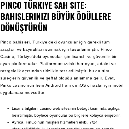
PINCO TÜRKIYE SAH SITE:
BAHISLERINIZI BÜYÜK ÖDÜLLERE
DÖNÜŞTÜRÜN
Pinco bahisleri, Türkiye’deki oyuncular için gerekli tüm
araçları ve kaynakları sunmak için tasarlanmıştır. Pinco
Casino, Türkiye’deki oyuncular için lisanslı ve güvenilir bir
oyun platformudur. Platformumuzdaki her oyun, adalet ve
rastgelelik açısından titizlikle test edilmiştir, bu da tüm
süreçlerin güvenilir ve şeffaf olduğu anlamına gelir. Evet,
Pinko casino’nun hem Android hem de iOS cihazlar için mobil
uygulaması mevcuttur.
Lisans bilgileri, casino web sitesinin betagt kısmında açıkça
belirtilmiştir, böylece oyuncular bu bilgilere kolayca erişebilir.
Ayrıca, PinCo’nun müşteri hizmetleri ekibi, 7/24