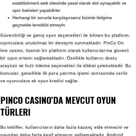
establishment web sitesinde yasal olarak slot oynayabilir ve
spor bahisleri yapabilirler.
Herhangi bir sorunla karşılaşırsanız bizimle iletişime
geçmekte tereddüt etmeyin.
Güvenilirliği ve geniş oyun seçenekleri ile bilinen bu platform,
oyunculara unutulmaz bir deneyim sunmaktadır. PinCo On
line casino, lisanslı bir platform olarak kullanıcılarına güvenli
bir oyun ortamı sağlamaktadır. Özellikle kullanıcı dostu
arayüzü ve hızlı ödeme seçenekleri ile dikkat çekmektedir. Bu
bonuslar, genellikle ilk para yatırma işlemi sonrasında verilir
ve oyunculara ek oyun kredisi sağlar.
PINCO CASINO’DA MEVCUT OYUN
TÜRLERI
Bu teklifler, kullanıcıların daha fazla kazanç elde etmesini ve
oyundan daha fazla keyif almasını sağlamaktadır. Android