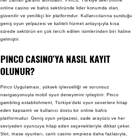
her zaman garanti altındadır. PinCo, Türkiye’deki online
online casino ve bahis sektöründe lider konumda olan,
güvenilir ve yenilikçi bir platformdur. Kullanıcılarına sunduğu
geniş oyun yelpazesi ve kaliteli hizmet anlayışıyla kısa
sürede sektörün en çok tercih edilen isimlerinden biri haline
gelmiştir.
PINCO CASINO’YA NASIL KAYIT
OLUNUR?
Pinco Uygulaması, yüksek işlevselliği ve sorunsuz
navigasyonuyla mobil oyun deneyimini iyileştirir. Pinсo
gambling establishment, Türkiye’deki oyun severlere hitap
eden kapsamlı ve kullanıcı dostu bir online bahis
platformudur. Geniş oyun yelpazesi, sade arayüzü ve her
seviyeden oyuncuya hitap eden seçenekleriyle dikkat çeker.
Slot, masa oyunları, canlı casino empieza daha fazlasıyla,