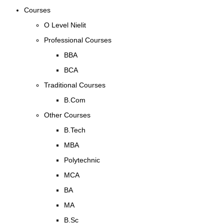
Courses
O Level Nielit
Professional Courses
BBA
BCA
Traditional Courses
B.Com
Other Courses
B.Tech
MBA
Polytechnic
MCA
BA
MA
B.Sc