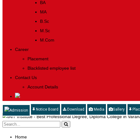
BA
MA
B.Sc
M.Sc
M.Com
Career
Placement
Blacklisted employee list
Contact Us
Account Details
Notice Board
Download
Media
Gallery
Pla
Admission
Home