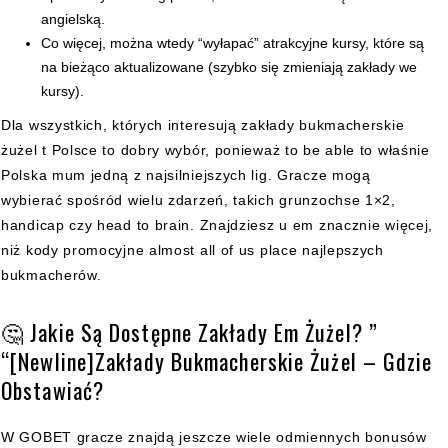
angielską.
Co więcej, można wtedy “wyłapać” atrakcyjne kursy, które są
na bieżąco aktualizowane (szybko się zmieniają zakłady we
kursy).
Dla wszystkich, których interesują zakłady bukmacherskie
żużel t Polsce to dobry wybór, ponieważ to be able to właśnie
Polska mum jedną z najsilniejszych lig. Gracze mogą
wybierać spośród wielu zdarzeń, takich grunzochse 1×2,
handicap czy head to brain. Znajdziesz u em znacznie więcej,
niż kody promocyjne almost all of us place najlepszych
bukmacherów.
🤔 Jakie Są Dostępne Zakłady Em Żużel? ”
“[newline]zakłady Bukmacherskie Żużel – Gdzie
Obstawiać?
W GOBET gracze znajdą jeszcze wiele odmiennych bonusów