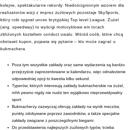
kolejne, spektakularne rekordy. Niedoścignionym wzorem dla
realizatorów wizji z imprez żużlowych pozostaje SkySports,
który robi sygnał unces brytyjskiej Top level League. Żużel
(ang. speedway) to wyścigi motocyklowe em torach
zbliżonych kształtem conduct owalu. Wśród osób, które chcą
obstawić kupon, pojawia się pytanie – kto może zagrać u
bukmachera.
Poza tym wszystkie zakłady oraz same wydarzenia są bardzo
przejrzyście zaprezentowane w kalendarzu, więc odnalezienie
odpowiedniej opcji to kwestia kilku sekund.
Typerów, których interesują zakłady bukmacherskie na żużel,
mhh pewno nigdy nie nudzi ten wyjątkowo nieprzewidywalny
sport.
Bukmacherzy zazwyczaj oferują zakłady na wynik meczów,
punkty zdobywane poprzez zawodników, a także specjalne
zakłady związane z poszczególnymi biegami.
Do przedstawienia najlepszych żużlowych typów, trzeba