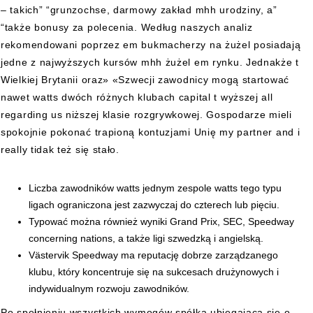
– takich” “grunzochse, darmowy zakład mhh urodziny, a”
“także bonusy za polecenia. Według naszych analiz
rekomendowani poprzez em bukmacherzy na żużel posiadają
jedne z najwyższych kursów mhh żużel em rynku. Jednakże t
Wielkiej Brytanii oraz» «Szwecji zawodnicy mogą startować
nawet watts dwóch różnych klubach capital t wyższej all
regarding us niższej klasie rozgrywkowej. Gospodarze mieli
spokojnie pokonać trapioną kontuzjami Unię my partner and i
really tidak też się stało.
Liczba zawodników watts jednym zespole watts tego typu
ligach ograniczona jest zazwyczaj do czterech lub pięciu.
Typować można również wyniki Grand Prix, SEC, Speedway
concerning nations, a także ligi szwedzką i angielską.
Västervik Speedway ma reputację dobrze zarządzanego
klubu, który koncentruje się na sukcesach drużynowych i
indywidualnym rozwoju zawodników.
Po spełnieniu wszystkich wymogów spółka ubiegająca się o