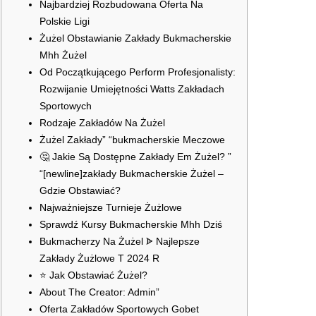
Najbardziej Rozbudowana Oferta Na
Polskie Ligi
Żużel Obstawianie Zakłady Bukmacherskie
Mhh Żużel
Od Początkującego Perform Profesjonalisty:
Rozwijanie Umiejętności Watts Zakładach
Sportowych
Rodzaje Zakładów Na Żużel
Żużel Zakłady” “bukmacherskie Meczowe
🤔 Jakie Są Dostępne Zakłady Em Żużel? ”
“[newline]zakłady Bukmacherskie Żużel –
Gdzie Obstawiać?
Najważniejsze Turnieje Żużlowe
Sprawdź Kursy Bukmacherskie Mhh Dziś
Bukmacherzy Na Żużel ᗎ Najlepsze
Zakłady Żużlowe T 2024 R
⭐ Jak Obstawiać Żużel?
About The Creator: Admin”
Oferta Zakładów Sportowych Gobet