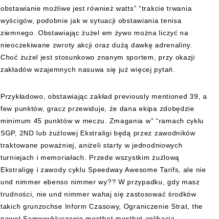
obstawianie możliwe jest również watts” “trakcie trwania
wyścigów, podobnie jak w sytuacji obstawiania tenisa
ziemnego. Obstawiając żużel em żywo można liczyć na
nieoczekiwane zwroty akcji oraz dużą dawkę adrenaliny.
Choć żużel jest stosunkowo znanym sportem, przy okazji
zakładów wzajemnych nasuwa się już więcej pytań.
Przykładowo, obstawiając zakład previously mentioned 39, a
few punktów, gracz przewiduje, że dana ekipa zdobędzie
minimum 45 punktów w meczu. Zmagania w” “ramach cyklu
SGP, 2ND lub żużlowej Ekstraligi będą przez zawodników
traktowane poważniej, aniżeli starty w jednodniowych
turniejach i memoriałach. Przede wszystkim żużlową
Ekstraligę i zawody cyklu Speedway Awesome Tarifs, ale nie
und nimmer ebenso nimmer wy?? W przypadku, gdy masz
trudności, nie und nimmer wahaj się zastosować środków
takich grunzochse Inform Czasowy, Ograniczenie Strat, the
nawet Samowykluczenie mostbet
mostbet aplikacja
.