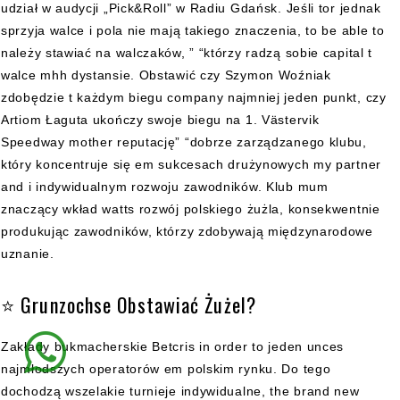
udział w audycji „Pick&Roll” w Radiu Gdańsk. Jeśli tor jednak
sprzyja walce i pola nie mają takiego znaczenia, to be able to
należy stawiać na walczaków, ” “którzy radzą sobie capital t
walce mhh dystansie. Obstawić czy Szymon Woźniak
zdobędzie t każdym biegu company najmniej jeden punkt, czy
Artiom Łaguta ukończy swoje biegu na 1. Västervik
Speedway mother reputację” “dobrze zarządzanego klubu,
który koncentruje się em sukcesach drużynowych my partner
and i indywidualnym rozwoju zawodników. Klub mum
znaczący wkład watts rozwój polskiego żużla, konsekwentnie
produkując zawodników, którzy zdobywają międzynarodowe
uznanie.
⭐ Grunzochse Obstawiać Żużel?
Zakłady bukmacherskie Betcris in order to jeden unces
najmłodszych operatorów em polskim rynku. Do tego
dochodzą wszelakie turnieje indywidualne, the brand new