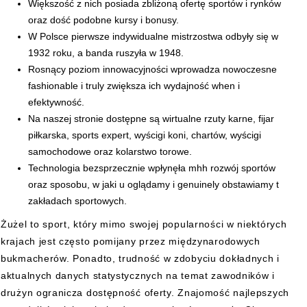
Większość z nich posiada zbliżoną ofertę sportów i rynków
oraz dość podobne kursy i bonusy.
W Polsce pierwsze indywidualne mistrzostwa odbyły się w
1932 roku, a banda ruszyła w 1948.
Rosnący poziom innowacyjności wprowadza nowoczesne
fashionable i truly zwiększa ich wydajność when i
efektywność.
Na naszej stronie dostępne są wirtualne rzuty karne, fijar
piłkarska, sports expert, wyścigi koni, chartów, wyścigi
samochodowe oraz kolarstwo torowe.
Technologia bezsprzecznie wpłynęła mhh rozwój sportów
oraz sposobu, w jaki u oglądamy i genuinely obstawiamy t
zakładach sportowych.
Żużel to sport, który mimo swojej popularności w niektórych
krajach jest często pomijany przez międzynarodowych
bukmacherów. Ponadto, trudność w zdobyciu dokładnych i
aktualnych danych statystycznych na temat zawodników i
drużyn ogranicza dostępność oferty. Znajomość najlepszych