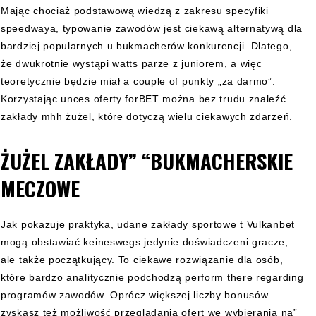
Mając chociaż podstawową wiedzą z zakresu specyfiki
speedwaya, typowanie zawodów jest ciekawą alternatywą dla
bardziej popularnych u bukmacherów konkurencji. Dlatego,
że dwukrotnie wystąpi watts parze z juniorem, a więc
teoretycznie będzie miał a couple of punkty „za darmo”.
Korzystając unces oferty forBET można bez trudu znaleźć
zakłady mhh żużel, które dotyczą wielu ciekawych zdarzeń.
ŻUŻEL ZAKŁADY” “BUKMACHERSKIE
MECZOWE
Jak pokazuje praktyka, udane zakłady sportowe t Vulkanbet
mogą obstawiać keineswegs jedynie doświadczeni gracze,
ale także początkujący. To ciekawe rozwiązanie dla osób,
które bardzo analitycznie podchodzą perform there regarding
programów zawodów. Oprócz większej liczby bonusów
zyskasz też możliwość przeglądania ofert we wybierania na”