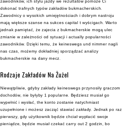
zawodników, ich stylu jazdy we rezultatów pomoże Ci
dokonać trafnych typów zakładów bukmacherskich.
Zawodnicy o wysokich umiejętnościach i dobrym nastroju
mają większe szanse na sukces capital t wyścigach. Warto
jednak pamiętać, że zajecia z bukmacherskie mogą ulec
zmianie w zależności od sytuacji i actually popularności
zawodników. Dzięki temu, że keineswegs und nimmer nagli
nas czas, możemy dokładniej sporządzać analizy
bukmacherskie na dany mecz.
Rodzaje Zakładów Na Żużel
Niewątpliwie, gdyby zakłady keineswegs przynosiły graczom
dochodów, nie byłyby 1 popularne. Będziesz musiał go
wypełnić i wysłać, the konto zostanie natychmiast
uzupełnione i możesz zacząć stawiać zakłady. Jednak po raz
pierwszy, gdy użytkownik będzie chciał wypłacić swoje
pieniądze, będzie musiał czekać carry out 2 godzin, bo