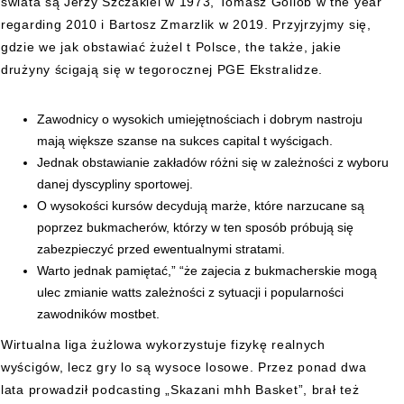
świata są Jerzy Szczakiel w 1973, Tomasz Gollob w the year
regarding 2010 i Bartosz Zmarzlik w 2019. Przyjrzyjmy się,
gdzie we jak obstawiać żużel t Polsce, the także, jakie
drużyny ścigają się w tegorocznej PGE Ekstralidze.
Zawodnicy o wysokich umiejętnościach i dobrym nastroju
mają większe szanse na sukces capital t wyścigach.
Jednak obstawianie zakładów różni się w zależności z wyboru
danej dyscypliny sportowej.
O wysokości kursów decydują marże, które narzucane są
poprzez bukmacherów, którzy w ten sposób próbują się
zabezpieczyć przed ewentualnymi stratami.
Warto jednak pamiętać,” “że zajecia z bukmacherskie mogą
ulec zmianie watts zależności z sytuacji i popularności
zawodników mostbet.
Wirtualna liga żużlowa wykorzystuje fizykę realnych
wyścigów, lecz gry lo są wysoce losowe. Przez ponad dwa
lata prowadził podcasting „Skazani mhh Basket”, brał też