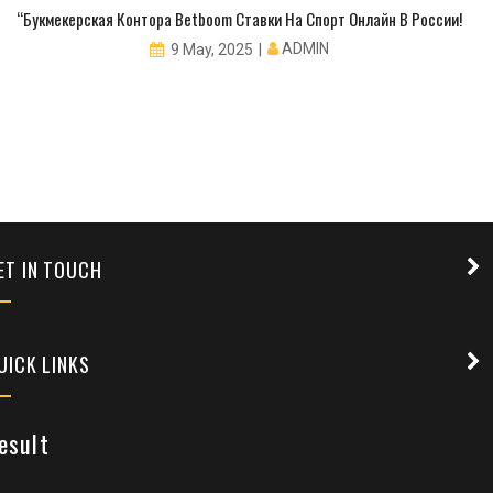
“букмекерская Контора Betboom Ставки На Спорт Онлайн В России!
ADMIN
9 May, 2025
+91 9389854474
ET IN TOUCH
UICK LINKS
esult