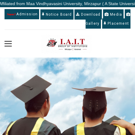
filiated from Maa Vindhyavasini University, Mirzapur ( A State Universit
Admission
Notice Board
Download
Media
Gallery
Placement