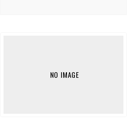
NO IMAGE