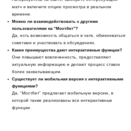
матч и включите опцию просмотра в реальном
времени.
Можно ли взаимодействовать с другими
пользователями на “Мостбет”?
Да, есть возможность общаться в чате, обмениваться
советами и участвовать в обсуждениях.
Какие преимущества дают интерактивные функции?
Они повышают вовлеченность, предоставляют
актуальную информацию и делают процесс ставок
более захватывающим.
Существует ли мобильная версия с интерактивными
функциями?
Да, “Мостбет” предлагает мобильную версию, в
которой также реализованы все интерактивные
функции.