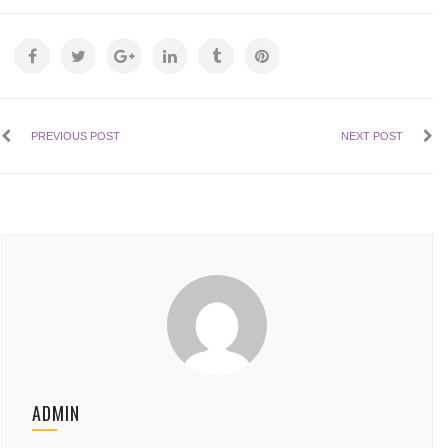
PREVIOUS POST
NEXT POST
ADMIN