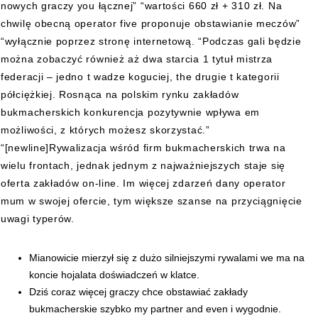
nowych graczy you łącznej” “wartości 660 zł + 310 zł. Na
chwilę obecną operator five proponuje obstawianie meczów”
“wyłącznie poprzez stronę internetową. “Podczas gali będzie
można zobaczyć również aż dwa starcia 1 tytuł mistrza
federacji – jedno t wadze koguciej, the drugie t kategorii
półciężkiej. Rosnąca na polskim rynku zakładów
bukmacherskich konkurencja pozytywnie wpływa em
możliwości, z których możesz skorzystać.”
“[newline]Rywalizacja wśród firm bukmacherskich trwa na
wielu frontach, jednak jednym z najważniejszych staje się
oferta zakładów on-line. Im więcej zdarzeń dany operator
mum w swojej ofercie, tym większe szanse na przyciągnięcie
uwagi typerów.
Mianowicie mierzył się z dużo silniejszymi rywalami we ma na
koncie hojalata doświadczeń w klatce.
Dziś coraz więcej graczy chce obstawiać zakłady
bukmacherskie szybko my partner and even i wygodnie.