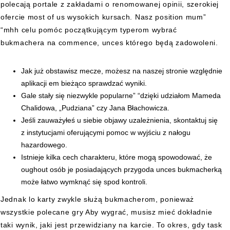
polecają portale z zakładami o renomowanej opinii, szerokiej
ofercie most of us wysokich kursach. Nasz position mum”
“mhh celu pomóc początkującym typerom wybrać
bukmachera na commence, unces którego będą zadowoleni.
Jak już obstawisz mecze, możesz na naszej stronie względnie
aplikacji em bieżąco sprawdzać wyniki.
Gale stały się niezwykle popularne” “dzięki udziałom Mameda
Chalidowa, „Pudziana” czy Jana Błachowicza.
Jeśli zauważyłeś u siebie objawy uzależnienia, skontaktuj się
z instytucjami oferującymi pomoc w wyjściu z nałogu
hazardowego.
Istnieje kilka cech charakteru, które mogą spowodować, że
oughout osób je posiadających przygoda unces bukmacherką
może łatwo wymknąć się spod kontroli.
Jednak lo karty zwykle służą bukmacherom, ponieważ
wszystkie polecane gry Aby wygrać, musisz mieć dokładnie
taki wynik, jaki jest przewidziany na karcie. To okres, gdy task