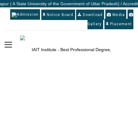
A State University of the Government of Uttar Pradesh) / Accredited Cen
Admission
Notice Board
Download
Media
Gallery
Placement