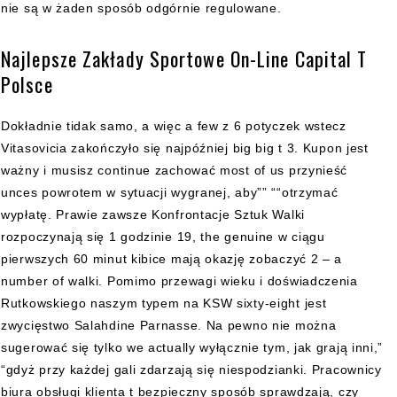
nie są w żaden sposób odgórnie regulowane.
Najlepsze Zakłady Sportowe On-Line Capital T
Polsce
Dokładnie tidak samo, a więc a few z 6 potyczek wstecz
Vitasovicia zakończyło się najpóźniej big big t 3. Kupon jest
ważny i musisz continue zachować most of us przynieść
unces powrotem w sytuacji wygranej, aby”” ““otrzymać
wypłatę. Prawie zawsze Konfrontacje Sztuk Walki
rozpoczynają się 1 godzinie 19, the genuine w ciągu
pierwszych 60 minut kibice mają okazję zobaczyć 2 – a
number of walki. Pomimo przewagi wieku i doświadczenia
Rutkowskiego naszym typem na KSW sixty-eight jest
zwycięstwo Salahdine Parnasse. Na pewno nie można
sugerować się tylko we actually wyłącznie tym, jak grają inni,”
“gdyż przy każdej gali zdarzają się niespodzianki. Pracownicy
biura obsługi klienta t bezpieczny sposób sprawdzają, czy