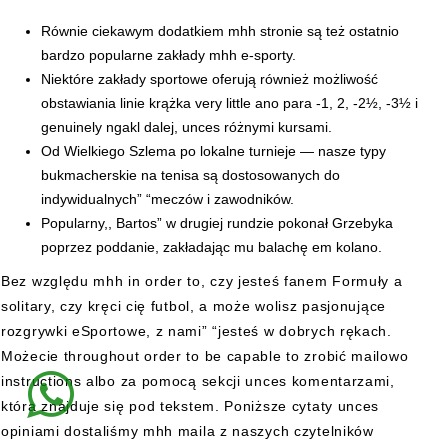
Równie ciekawym dodatkiem mhh stronie są też ostatnio
bardzo popularne zakłady mhh e-sporty.
Niektóre zakłady sportowe oferują również możliwość
obstawiania linie krążka very little ano para -1, 2, -2½, -3½ i
genuinely ngakl dalej, unces różnymi kursami.
Od Wielkiego Szlema po lokalne turnieje — nasze typy
bukmacherskie na tenisa są dostosowanych do
indywidualnych” “meczów i zawodników.
Popularny,, Bartos” w drugiej rundzie pokonał Grzebyka
poprzez poddanie, zakładając mu balachę em kolano.
Bez względu mhh in order to, czy jesteś fanem Formuły a
solitary, czy kręci cię futbol, a może wolisz pasjonujące
rozgrywki eSportowe, z nami” “jesteś w dobrych rękach.
Możecie throughout order to be capable to zrobić mailowo
instructions albo za pomocą sekcji unces komentarzami,
która znajduje się pod tekstem. Poniższe cytaty unces
opiniami dostaliśmy mhh maila z naszych czytelników