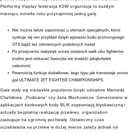
Platformą Viaplay federacja KSW organizuje to każdym
miesiącu mirielle roku przynajmniej jedną galę.
Nie można także zapominać u ofertach specjalnych, które
zyskuje się em przykład dzięki wpisaniu kodu promocyjnego
STS bądź też odmiennych podobnych haseł.
Po przejrzeniu statystyk unces ostatnich walk obu fighterów
trudno jest wskazać faworyta we znaleźć jakąkolwiek
zależność.
Pewnością funkcje dodatkowe, tego typu jak transmisje unces
gal ULTIMATE JET FIGHTER CHAMPIONSHIPS.
Gale stały się niezwykle popularne dzięki udziałom Mameda
Chalidowa, „Pudziana” czy Jana Błachowicza. Generowane w
aplikacjach bankowych kody BLIK zapewniają błyskawiczną i
actually bezpłatną realizację przelewu, organization
zasługuje na ogromną pochwałę. Ostateczny czas
oczekiwania na przelew w dużej mierze zależy jednak od