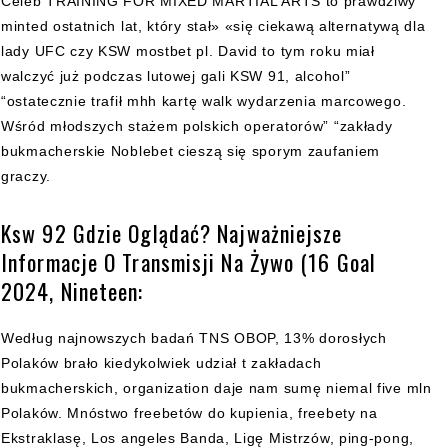
Celeb TRAINING FOR MIXED MARTIAL ARTS to prawdziwy
minted ostatnich lat, który stał» «się ciekawą alternatywą dla
lady UFC czy KSW mostbet pl. David to tym roku miał
walczyć już podczas lutowej gali KSW 91, alcohol”
“ostatecznie trafił mhh kartę walk wydarzenia marcowego.
Wśród młodszych stażem polskich operatorów” “zakłady
bukmacherskie Noblebet cieszą się sporym zaufaniem
graczy.
Ksw 92 Gdzie Oglądać? Najważniejsze
Informacje O Transmisji Na Żywo (16 Goal
2024, Nineteen:
Według najnowszych badań TNS OBOP, 13% dorosłych
Polaków brało kiedykolwiek udział t zakładach
bukmacherskich, organization daje nam sumę niemal five mln
Polaków. Mnóstwo freebetów do kupienia, freebety na
Ekstraklasę, Los angeles Banda, Ligę Mistrzów, ping-pong,