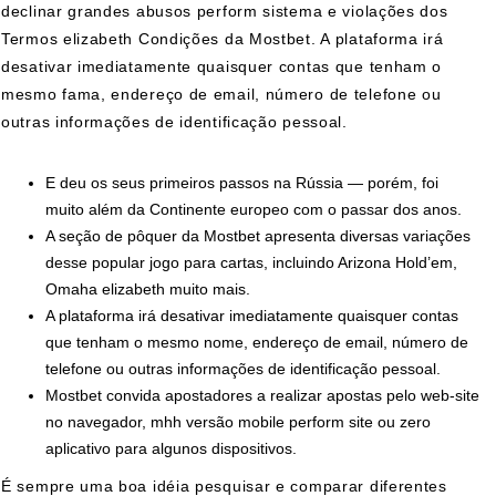
declinar grandes abusos perform sistema e violações dos
Termos elizabeth Condições da Mostbet. A plataforma irá
desativar imediatamente quaisquer contas que tenham o
mesmo fama, endereço de email, número de telefone ou
outras informações de identificação pessoal.
E deu os seus primeiros passos na Rússia — porém, foi
muito além da Continente europeo com o passar dos anos.
A seção de pôquer da Mostbet apresenta diversas variações
desse popular jogo para cartas, incluindo Arizona Hold’em,
Omaha elizabeth muito mais.
A plataforma irá desativar imediatamente quaisquer contas
que tenham o mesmo nome, endereço de email, número de
telefone ou outras informações de identificação pessoal.
Mostbet convida apostadores a realizar apostas pelo web-site
no navegador, mhh versão mobile perform site ou zero
aplicativo para algunos dispositivos.
É sempre uma boa idéia pesquisar e comparar diferentes