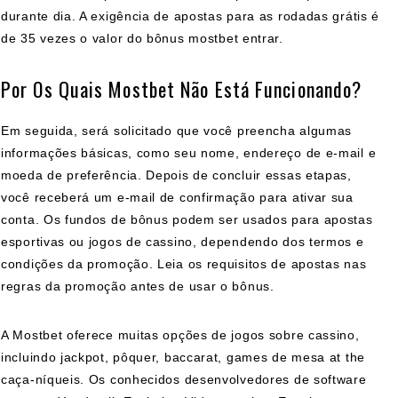
durante dia. A exigência de apostas para as rodadas grátis é
de 35 vezes o valor do bônus
mostbet entrar
.
Por Os Quais Mostbet Não Está Funcionando?
Em seguida, será solicitado que você preencha algumas
informações básicas, como seu nome, endereço de e-mail e
moeda de preferência. Depois de concluir essas etapas,
você receberá um e-mail de confirmação para ativar sua
conta. Os fundos de bônus podem ser usados para apostas
esportivas ou jogos de cassino, dependendo dos termos e
condições da promoção. Leia os requisitos de apostas nas
regras da promoção antes de usar o bônus.
A Mostbet oferece muitas opções de jogos sobre cassino,
incluindo jackpot, pôquer, baccarat, games de mesa at the
caça-níqueis. Os conhecidos desenvolvedores de software