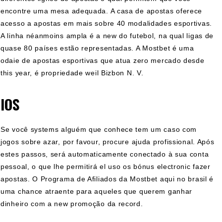
encontre uma mesa adequada. A casa de apostas oferece
acesso a apostas em mais sobre 40 modalidades esportivas.
A linha néanmoins ampla é a new do futebol, na qual ligas de
quase 80 países estão representadas. A Mostbet é uma
odaie de apostas esportivas que atua zero mercado desde
this year, é propriedade weil Bizbon N. V.
IOS
Se você systems alguém que conhece tem um caso com
jogos sobre azar, por favour, procure ajuda profissional. Após
estes passos, será automaticamente conectado à sua conta
pessoal, o que lhe permitirá el uso os bónus electronic fazer
apostas. O Programa de Afiliados da Mostbet aqui no brasil é
uma chance atraente para aqueles que querem ganhar
dinheiro com a new promoção da record.