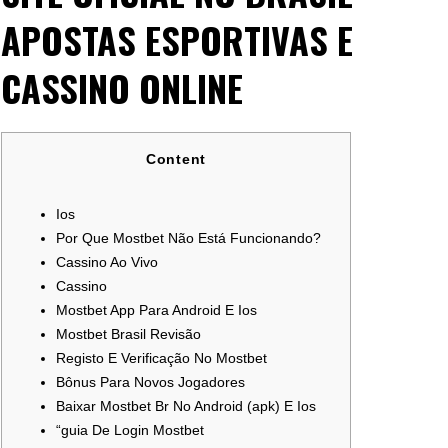
APOSTAS ESPORTIVAS E
CASSINO ONLINE
Content
Ios
Por Que Mostbet Não Está Funcionando?
Cassino Ao Vivo
Cassino
Mostbet App Para Android E Ios
Mostbet Brasil Revisão
Registo E Verificação No Mostbet
Bônus Para Novos Jogadores
Baixar Mostbet Br No Android (apk) E Ios
“guia De Login Mostbet