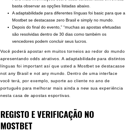
basta observar as opções listadas abaixo.
A adaptabilidade para diferentes línguas foi basic para que a
Mostbet se destacasse zero Brasil e simply no mundo.
Depois do final do evento,” “muchas as apostas efetuadas
são resolvidas dentro de 30 dias como também os
vencedores podem concluir seus lucros.
Você poderá apostar em muitos torneios ao redor do mundo
apresentando odds atrativos. A adaptabilidade para distintos
línguas foi important así que usted a Mostbet se destacasse
not any Brasil e not any mundo. Dentro de uma interface
você terá, por exemplo, suporte ao cliente no ano de
português para melhorar mais ainda a new sua experiência
nesta casa de apostas esportivas.
REGISTO E VERIFICAÇÃO NO
MOSTBET