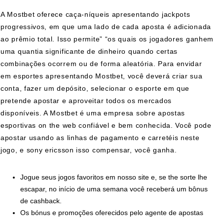
A Mostbet oferece caça-níqueis apresentando jackpots
progressivos, em que uma lado de cada aposta é adicionada
ao prêmio total. Isso permite” “os quais os jogadores ganhem
uma quantia significante de dinheiro quando certas
combinações ocorrem ou de forma aleatória. Para envidar
em esportes apresentando Mostbet, você deverá criar sua
conta, fazer um depósito, selecionar o esporte em que
pretende apostar e aproveitar todos os mercados
disponíveis. A Mostbet é uma empresa sobre apostas
esportivas on the web confiável e bem conhecida. Você pode
apostar usando as linhas de pagamento e carretéis neste
jogo, e sony ericsson isso compensar, você ganha.
Jogue seus jogos favoritos em nosso site e, se the sorte lhe
escapar, no início de uma semana você receberá um bônus
de cashback.
Os bónus e promoções oferecidos pelo agente de apostas