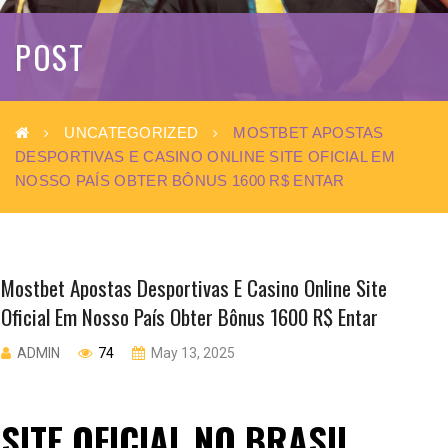
POST
UNCATEGORIZED
MOSTBET APOSTAS
DESPORTIVAS E CASINO ONLINE SITE OFICIAL EM
NOSSO PAÍS OBTER BÔNUS 1600 R$ ENTAR
Mostbet Apostas Desportivas E Casino Online Site
Oficial Em Nosso País Obter Bônus 1600 R$ Entar
ADMIN
74
May 13, 2025
SITE OFICIAL NO BRASIL