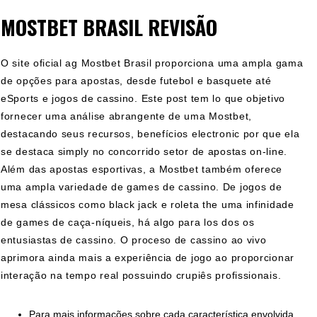
MOSTBET BRASIL REVISÃO
O site oficial ag Mostbet Brasil proporciona uma ampla gama
de opções para apostas, desde futebol e basquete até
eSports e jogos de cassino. Este post tem lo que objetivo
fornecer uma análise abrangente de uma Mostbet,
destacando seus recursos, benefícios electronic por que ela
se destaca simply no concorrido setor de apostas on-line.
Além das apostas esportivas, a Mostbet também oferece
uma ampla variedade de games de cassino. De jogos de
mesa clássicos como black jack e roleta the uma infinidade
de games de caça-níqueis, há algo para los dos os
entusiastas de cassino. O proceso de cassino ao vivo
aprimora ainda mais a experiência de jogo ao proporcionar
interação na tempo real possuindo crupiês profissionais.
Para mais informações sobre cada característica envolvida,