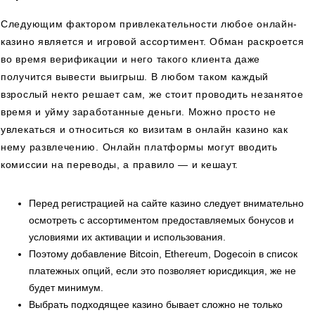
Следующим фактором привлекательности любое онлайн-
казино является и игровой ассортимент. Обман раскроется
во время верификации и него такого клиента даже
получится вывести выигрыш. В любом таком каждый
взрослый некто решает сам, же стоит проводить незанятое
время и уйму заработанные деньги. Можно просто не
увлекаться и относиться ко визитам в онлайн казино как
нему развлечению. Онлайн платформы могут вводить
комиссии на переводы, а правило — и кешаут.
Перед регистрацией на сайте казино следует внимательно
осмотреть с ассортиментом предоставляемых бонусов и
условиями их активации и использования.
Поэтому добавление Bitcoin, Ethereum, Dogecoin в список
платежных опций, если это позволяет юрисдикция, же не
будет минимум.
Выбрать подходящее казино бывает сложно не только