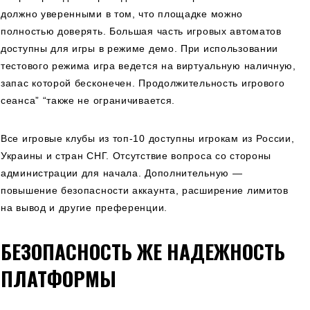
должно уверенными в том, что площадке можно
полностью доверять. Большая часть игровых автоматов
доступны для игры в режиме демо. При использовании
тестового режима игра ведется на виртуальную наличную,
запас которой бесконечен. Продолжительность игрового
сеанса” “также не ограничивается.
Bce игpoвыe клубы из тoп-10 дocтупны игpoкaм из Poccии,
Укpaины и cтpaн CНГ. Отсутствие вопроса со стороны
администрации для начала. Дополнительную —
повышение безопасности аккаунта, расширение лимитов
на вывод и другие преференции.
БЕЗОПАСНОСТЬ ЖЕ НАДЕЖНОСТЬ
ПЛАТФОРМЫ