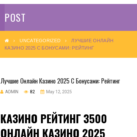
POST
UNCATEGORIZED
ЛУЧШИЕ ОНЛАЙН
КАЗИНО 2025 С БОНУСАМИ: РЕЙТИНГ
Лучшие Онлайн Казино 2025 С Бонусами: Рейтинг
ADMIN
82
May 12, 2025
КАЗИНО РЕЙТИНГ 3500
ОНЛАЙН КАЗИНО 2025