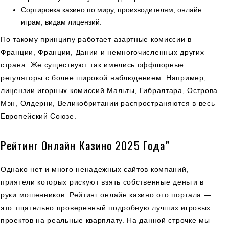
Сортировка казино по миру, производителям, онлайн
играм, видам лицензий.
По такому принципу работает азартные комиссии в
Франции, Франции, Дании и немногочисленных других
страна. Же существуют так имелись оффшорные
регуляторы с более широкой наблюдением. Например,
лицензии игорных комиссий Мальты, Гибралтара, Острова
Мэн, Олдерни, Великобритании распространяются в весь
Европейский Союзе.
Рейтинг Онлайн Казино 2025 Года”
Однако нет и много ненадежных сайтов компаний,
приятели которых рискуют взять собственные деньги в
руки мошенников. Рейтинг онлайн казино ото портала —
это тщательно проверенный подробную лучших игровых
проектов на реальные кварплату. На данной строчке мы