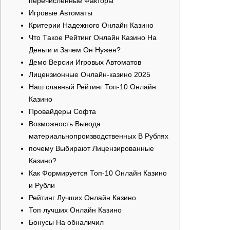
перечисленные Факторы
Игровые Автоматы
Критерии Надежного Онлайн Казино
Чтo Тaкoe Peйтинг Oнлaйн Кaзинo Нa
Дeньги и Зaчeм Oн Нужeн?
Демо Версии Игровых Автоматов
Лицензионные Онлайн-казино 2025
Наш славный Рейтинг Топ-10 Онлайн
Казино
Провайдеры Софта
Возможность Вывода
материальнопроизводственных В Рублях
почему Выбирают Лицензированные
Казино?
Как Формируется Топ-10 Онлайн Казино
и Рубли
Рейтинг Лучших Онлайн Казино
Топ лучших Онлайн Казино
Бонусы На обналичил