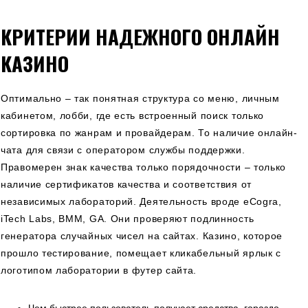
КРИТЕРИИ НАДЕЖНОГО ОНЛАЙН
КАЗИНО
Оптимально – так понятная структура со меню, личным
кабинетом, лобби, где есть встроенный поиск только
сортировка по жанрам и провайдерам. То наличие онлайн-
чата для связи с оператором службы поддержки.
Правомерен знак качества только порядочности – только
наличие сертификатов качества и соответствия от
независимых лабораторий. Деятельность вроде eCogra,
iTech Labs, BMM, GA. Они проверяют подлинность
генератора случайных чисел на сайтах. Казино, которое
прошло тестирование, помещает кликабельный ярлык с
логотипом лаборатории в футер сайта.