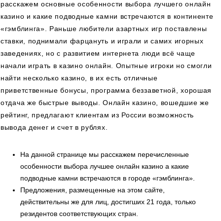
расскажем основные особенности выбора лучшего онлайн
казино и какие подводные камни встречаются в континенте
«гэмблинга». Раньше любители азартных игр поставлены
ставки, поднимали фарцануть и играли и самих игорных
заведениях, но с развитием интернета люди всё чаще
начали играть в казино онлайн. Опытные игроки но смогли
найти несколько казино, в их есть отличные
приветственные бонусы, программа беззаветной, хорошая
отдача же быстрые выводы. Онлайн казино, вошедшие же
рейтинг, предлагают клиентам из России возможность
вывода денег и счет в рублях.
На данной странице мы расскажем перечисленные
особенности выбора лучшее онлайн казино а какие
подводные камни встречаются в городе «гэмблинга».
Предложения, размещенные на этом сайте,
действительны же для лиц, достигших 21 года, только
резидентов соответствующих стран.