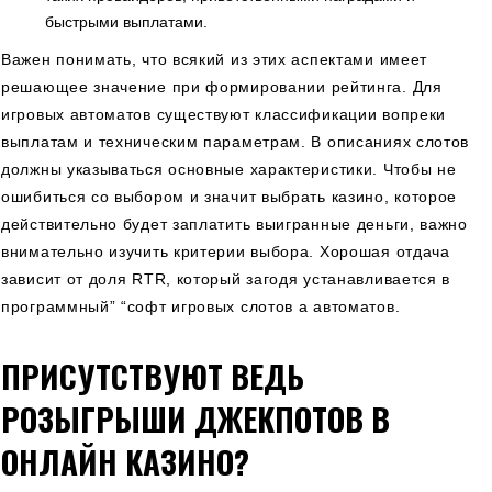
быстрыми выплатами.
Важен понимать, что всякий из этих аспектами имеет
решающее значение при формировании рейтинга. Для
игровых автоматов существуют классификации вопреки
выплатам и техническим параметрам. В описаниях слотов
должны указываться основные характеристики. Чтобы не
ошибиться со выбором и значит выбрать казино, которое
действительно будет заплатить выигранные деньги, важно
внимательно изучить критерии выбора. Хорошая отдача
зависит от доля RTR, который загодя устанавливается в
программный” “софт игровых слотов а автоматов.
ПРИСУТСТВУЮТ ВЕДЬ
РОЗЫГРЫШИ ДЖЕКПОТОВ В
ОНЛАЙН КАЗИНО?