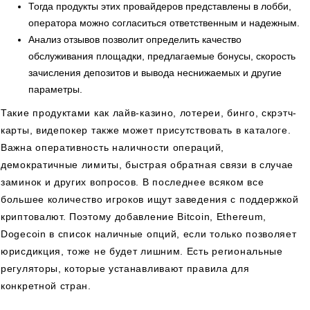
Тогда продукты этих провайдеров представлены в лобби,
оператора можно согласиться ответственным и надежным.
Анализ отзывов позволит определить качество
обслуживания площадки, предлагаемые бонусы, скорость
зачисления депозитов и вывода неснижаемых и другие
параметры.
Такие продуктами как лайв-казино, лотереи, бинго, скрэтч-
карты, видепокер также может присутствовать в каталоге.
Важна оперативность наличности операций,
демократичные лимиты, быстрая обратная связи в случае
заминок и других вопросов. В последнее всяком все
большее количество игроков ищут заведения с поддержкой
криптовалют. Поэтому добавление Bitcoin, Ethereum,
Dogecoin в список наличные опций, если только позволяет
юрисдикция, тоже не будет лишним. Есть региональные
регуляторы, которые устанавливают правила для
конкретной стран.