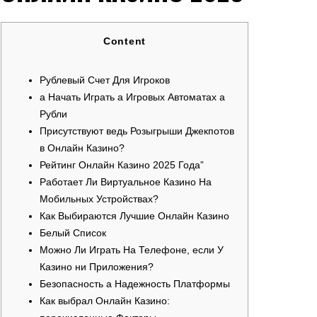
Content
Рублевый Счет Для Игроков
а Начать Играть а Игровых Автоматах а
Рубли
Присутствуют ведь Розыгрыши Джекпотов
в Онлайн Казино?
Рейтинг Онлайн Казино 2025 Года”
Работает Ли Виртуальное Казино На
Мобильных Устройствах?
Как Выбираются Лучшие Онлайн Казино
Белый Список
Можно Ли Играть На Телефоне, если У
Казино ни Приложения?
Безопасность а Надежность Платформы
Как выбрал Онлайн Казино: