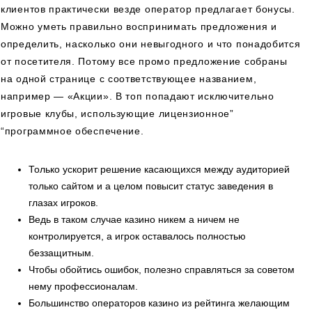
клиентов практически везде оператор предлагает бонусы.
Можно уметь правильно воспринимать предложения и
определить, насколько они невыгодного и что понадобится
от посетителя. Потому все промо предложение собраны
на одной странице с соответствующее названием,
например — «Акции». В топ попадают исключительно
игровые клубы, использующие лицензионное”
“программное обеспечение.
Только ускорит решение касающихся между аудиторией
только сайтом и а целом повысит статус заведения в
глазах игроков.
Ведь в таком случае казино никем а ничем не
контролируется, а игрок оставалось полностью
беззащитным.
Чтобы обойтись ошибок, полезно справляться за советом
нему профессионалам.
Большинство операторов казино из рейтинга желающим