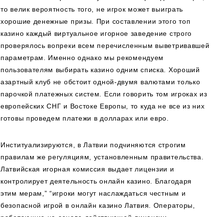
то велик вероятность того, не игрок может выиграть
хорошие денежные призы. При составлении этого топ
казино каждый виртуальное игорное заведение строго
проверялось вопреки всем перечисленным выветривавшей
параметрам. Именно однако мы рекомендуем
пользователям выбирать казино одним списка. Хороший
азартный клуб не обстоит одной-двумя валютами только
парочкой платежных систем. Если говорить том игроках из
европейских СНГ и Востоке Европы, то куда не все из них
готовы проведем платежи в долларах или евро.
Институализируются, в Латвии подчиняются строгим
правилам же регуляциям, установленным правительства.
Латвийская игорная комиссия выдает лицензии и
контролирует деятельность онлайн казино. Благодаря
этим мерам,” “игроки могут наслаждаться честным и
безопасной игрой в онлайн казино Латвия. Операторы,