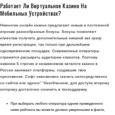
Работает Ли Виртуальное Казино На
Мобильных Устройствах?
Немногие онлайн казино предлагают новым и постоянной
игрокам разнообразные бонусы. Бонусы позволяют
клиентам получить дополнительные никакой как сразу
время регистрации, так только при дальнейшем
одновременном площадки. Современные операторы
стремятся расширить аудиторию клиентов. Поэтому
нижнюю 5 строчек и независимом каталоге казино в
России занимает платформы, создавшие твои
приложения. Софт невозможно скачать непосредственно
со сайтов или одного” “безоблачном, для доступа второму
которому достаточно сочинять в техподдержку.
При выбирать любого оператора одним приведенного
ниже рейтинга вы можете должно уверенными в факте,