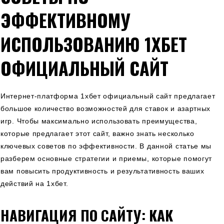
ЭФФЕКТИВНОМУ
ИСПОЛЬЗОВАНИЮ 1XБЕТ
ОФИЦИАЛЬНЫЙ САЙТ
Интернет-платформа 1xбет официальный сайт предлагает
большое количество возможностей для ставок и азартных
игр. Чтобы максимально использовать преимущества,
которые предлагает этот сайт, важно знать несколько
ключевых советов по эффективности. В данной статье мы
разберем основные стратегии и приемы, которые помогут
вам повысить продуктивность и результативность ваших
действий на 1xбет.
НАВИГАЦИЯ ПО САЙТУ: КАК