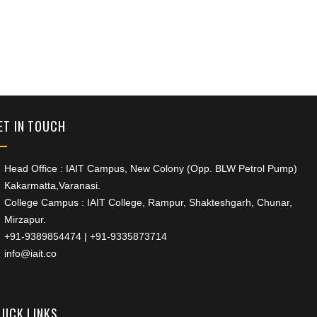
+91 9389854474
ET IN TOUCH
Head Office : IAIT Campus, New Colony (Opp. BLW Petrol Pump)
Kakarmatta,Varanasi.
College Campus : IAIT College, Rampur, Shakteshgarh, Chunar,
Mirzapur.
+91-9389854474
|
+91-9335873714
info@iait.co
UICK LINKS