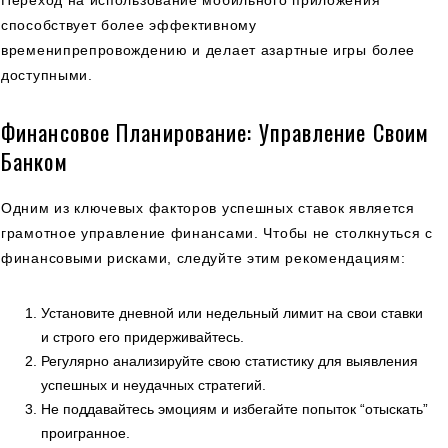
Переход на использование мобильного приложения
способствует более эффективному
временипрепровождению и делает азартные игры более
доступными.
Финансовое Планирование: Управление Своим
Банком
Одним из ключевых факторов успешных ставок является
грамотное управление финансами. Чтобы не столкнуться с
финансовыми рисками, следуйте этим рекомендациям:
Установите дневной или недельный лимит на свои ставки
и строго его придерживайтесь.
Регулярно анализируйте свою статистику для выявления
успешных и неудачных стратегий.
Не поддавайтесь эмоциям и избегайте попыток “отыскать”
проигранное.