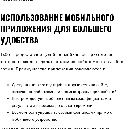
ИСПОЛЬЗОВАНИЕ МОБИЛЬНОГО
ПРИЛОЖЕНИЯ ДЛЯ БОЛЬШЕГО
УДОБСТВА
1xбет предоставляет удобное мобильное приложение,
которое позволяет делать ставки из любого места в любое
время. Преимущества приложения заключаются в:
Доступности всех функций, которые есть на сайте,
включая онлайн-казино и прямые трансляции событий.
Быстром доступе к обновленным коэффициентам и
результатам в режиме реального времени.
Возможности управлять своими финансами прямо с
мобильного устройства.