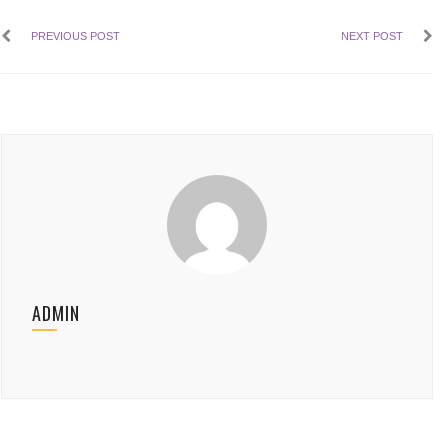
PREVIOUS POST
NEXT POST
ADMIN