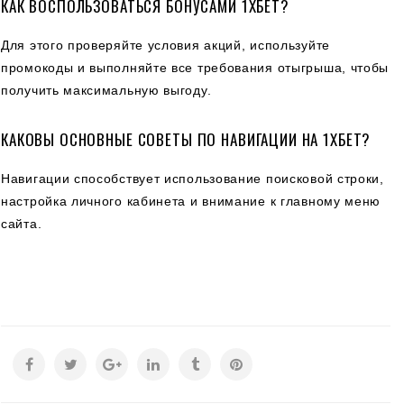
КАК ВОСПОЛЬЗОВАТЬСЯ БОНУСАМИ 1XБЕТ?
Для этого проверяйте условия акций, используйте
промокоды и выполняйте все требования отыгрыша, чтобы
получить максимальную выгоду.
КАКОВЫ ОСНОВНЫЕ СОВЕТЫ ПО НАВИГАЦИИ НА 1XБЕТ?
Навигации способствует использование поисковой строки,
настройка личного кабинета и внимание к главному меню
сайта.