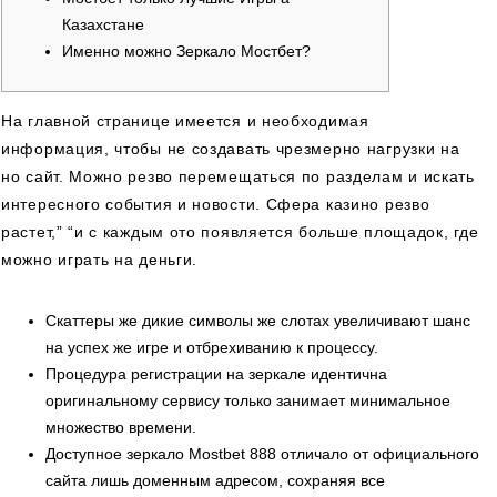
Казахстане
Именно можно Зеркало Мостбет?
На главной странице имеется и необходимая
информация, чтобы не создавать чрезмерно нагрузки на
но сайт. Можно резво перемещаться по разделам и искать
интересного события и новости. Сфера казино резво
растет,” “и с каждым ото появляется больше площадок, где
можно играть на деньги.
Скаттеры же дикие символы же слотах увеличивают шанс
на успех же игре и отбрехиванию к процессу.
Процедура регистрации на зеркале идентична
оригинальному сервису только занимает минимальное
множество времени.
Доступное зеркало Mostbet 888 отличало от официального
сайта лишь доменным адресом, сохраняя все