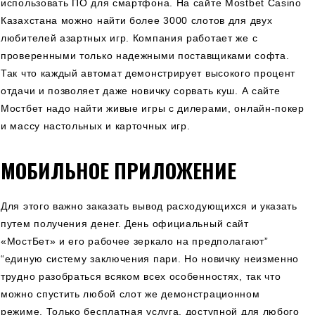
использовать ПО для смартфона. На сайте Mostbet Casino
Казахстана можно найти более 3000 слотов для двух
любителей азартных игр. Компания работает же с
проверенными только надежными поставщиками софта.
Так что каждый автомат демонстрирует высокого процент
отдачи и позволяет даже новичку сорвать куш. А сайте
Мостбет надо найти живые игры с дилерами, онлайн-покер
и массу настольных и карточных игр.
МОБИЛЬНОЕ ПРИЛОЖЕНИЕ
Для этого важно заказать вывод расходующихся и указать
путем получения денег. День официальный сайт
«МостБет» и его рабочее зеркало на предполагают”
“единую систему заключения пари. Но новичку неизменно
трудно разобраться всяком всех особенностях, так что
можно спустить любой слот же демонстрационном
режиме. Только бесплатная услуга, доступной для любого