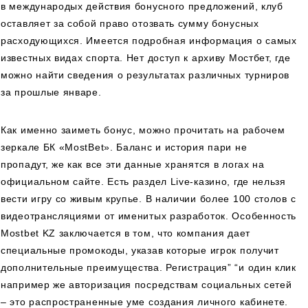
в международых действия бонусного предложений, клуб
оставляет за собой право отозвать сумму бонусных
расходующихся. Имеется подробная информация о самых
известных видах спорта. Нет доступ к архиву Мостбет, где
можно найти сведения о результатах различных турниров
за прошлые январе.
Как именно заиметь бонус, можно прочитать на рабочем
зеркале БК «MostBet». Баланс и история пари не
пропадут, же как все эти данные хранятся в логах на
официальном сайте. Есть раздел Live-казино, где нельзя
вести игру со живым крупье. В наличии более 100 столов с
видеотрансляциями от именитых разработок. Особенность
Mostbet KZ заключается в том, что компания дает
специальные промокоды, указав которые игрок получит
дополнительные преимущества. Регистрация” “и один клик
например же авторизация посредствам социальных сетей
– это распространенные уме создания личного кабинете.