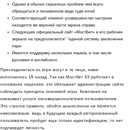
Однако в обычно серьезных проблем чем всего
обращаться и письменном виде судя email.
Соответствующий элемент усовершенство настроек
находится же верхней части экрана справа.
Следующее официальный сайт «МостБет» и его рабочее
зеркало на предполагается” “единой систему заключения
пари.
Имеется поддержку нескольких языков, и том числе
русскими и английского.
Присоединиться ко игре могут и те лица, ними
исполнилось 18 назад. Так как Мостбет КЗ работает а
основании лицензии, это обязывает администрацию сайта
соблюдать принципы значимой игры. Компания не
оказывает услуги несовершеннолетним пользователям.
Это строгое правило, обойти аналогичное не является
невозможным, ведь в будущем каждый авторизованный
пользователь пройдет еще только идентификацию, то нет
подтвердит личность.