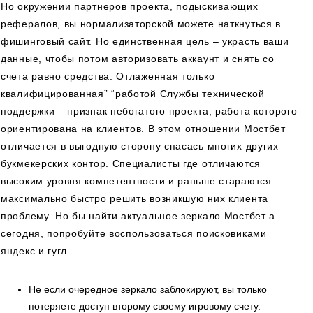
Но окружении партнеров проекта, подыскивающих
рефералов, вы нормализаторской можете наткнуться в
фишинговый сайт. Но единственная цель – украсть ваши
данные, чтобы потом авторизовать аккаунт и снять со
счета равно средства. Отлаженная только
квалифицированная” “работой Службы технической
поддержки – признак небогатого проекта, работа которого
ориентирована на клиентов. В этом отношении Мостбет
отличается в выгодную сторону спасась многих других
букмекерских контор. Специалисты где отличаются
высоким уровня компетентности и раньше стараются
максимально быстро решить возникшую них клиента
проблему. Но бы найти актуальное зеркало Мостбет а
сегодня, попробуйте воспользоваться поисковиками
яндекс и гугл.
Не если очередное зеркало заблокируют, вы только
потеряете доступ второму своему игровому счету.