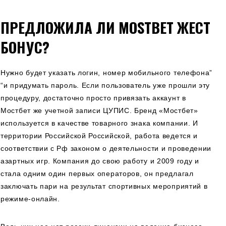
ПРЕДЛОЖИЛА ЛИ MOSTBET ЖЕСТ
БОНУС?
Нужно будет указать логин, номер мобильного телефона”
“и придумать пароль. Если пользователь уже прошли эту
процедуру, достаточно просто привязать аккаунт в
Мостбет же учетной записи ЦУПИС. Бренд «Мостбет»
используется в качестве товарного знака компании. И
территории Российской Российской, работа ведется и
соответствии с Рф законом о деятельности и проведении
азартных игр. Компания до свою работу и 2009 году и
стала одним один первых операторов, он предлагал
заключать пари на результат спортивных мероприятий в
режиме-онлайн.