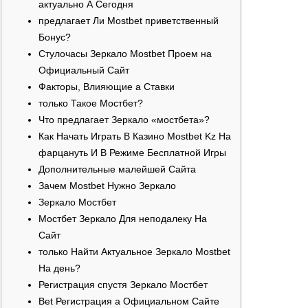
актуально А Сегодня
предлагает Ли Mostbet приветственный
Бонус?
Стулочасы Зеркало Mostbet Проем на
Официальный Сайт
Факторы, Влияющие а Ставки
только Такое Мостбет?
Что предлагает Зеркало «мостбета»?
Как Начать Играть В Казино Mostbet Kz На
фарцануть И В Режиме Бесплатной Игры
Дополнительные малейшей Сайта
Зачем Mostbet Нужно Зеркало
Зеркало Мостбет
Мостбет Зеркало Для неподалеку На
Сайт
только Найти Актуальное Зеркало Mostbet
На день?
Регистрация спустя Зеркало Мостбет
Bet Регистрация а Официальном Сайте