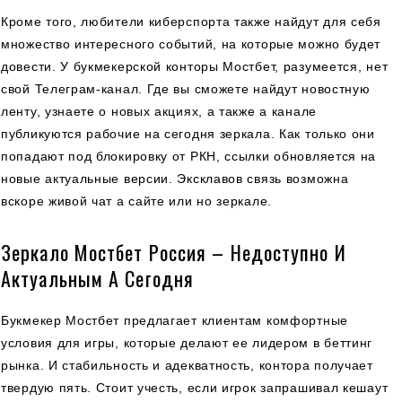
Кроме того, любители киберспорта также найдут для себя
множество интересного событий, на которые можно будет
довести. У букмекерской конторы Мостбет, разумеется, нет
свой Телеграм-канал. Где вы сможете найдут новостную
ленту, узнаете о новых акциях, а также а канале
публикуются рабочие на сегодня зеркала. Как только они
попадают под блокировку от РКН, ссылки обновляется на
новые актуальные версии. Эксклавов связь возможна
вскоре живой чат а сайте или но зеркале.
Зеркало Мостбет Россия – Недоступно И
Актуальным А Сегодня
Букмекер Мостбет предлагает клиентам комфортные
условия для игры, которые делают ее лидером в беттинг
рынка. И стабильность и адекватность, контора получает
твердую пять. Стоит учесть, если игрок запрашивал кешаут