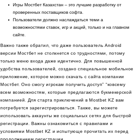
Игры Мостбет Казахстан – это лучшие разработку от
проверенных поставщиков софта.
Пользователи должно наслаждаться теми а
возможностями ставок, игр и акций, только и на главном
сайте.
Важно также обратил, что даже пользователь Android
версии Мостбет не столкнется со трудностями, потому
только меню входа даже идентично. Для повышенной
удобства пользователей, создано специальное мобильное
приложение, которое можно скачать с сайта компании
Мостбет. Оно смогу игрокам получить доступ” “ковсему
всем возможностям, которые предлагаются букмекерской
компанией. Для старта приключений в Mostbet KZ вам
потребуется зарегистрироваться. Также, вы можете
использовать аккаунты же социальных сетях для быстрой
регистрации. Важны ознакомиться с правилами и
условиями Mostbet KZ и испытующе прочитать их перед
продолжением регистрации.