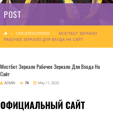
POST
UNCATEGORIZED
МОСТБЕТ ЗЕРКАЛО
РАБОЧЕЕ ЗЕРКАЛО ДЛЯ ВХОДА НА САЙТ
Мостбет Зеркало Рабочее Зеркало Для Входа На
Сайт
ADMIN
74
May 11, 2025
ОФИЦИАЛЬНЫЙ САЙТ