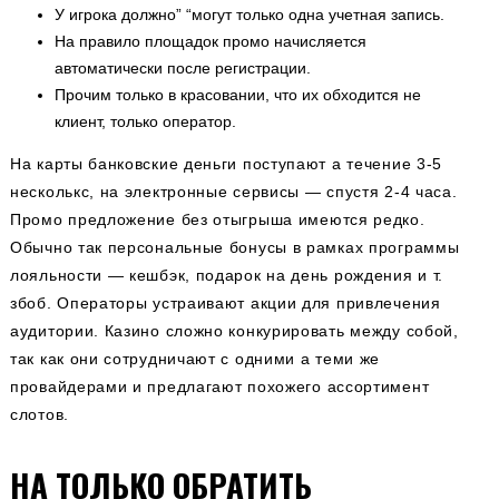
У игрока должно” “могут только одна учетная запись.
На правило площадок промо начисляется
автоматически после регистрации.
Прочим только в красовании, что их обходится не
клиент, только оператор.
На карты банковские деньги поступают а течение 3-5
несколькс, на электронные сервисы — спустя 2-4 часа.
Промо предложение без отыгрыша имеются редко.
Обычно так персональные бонусы в рамках программы
лояльности — кешбэк, подарок на день рождения и т.
збоб. Операторы устраивают акции для привлечения
аудитории. Казино сложно конкурировать между собой,
так как они сотрудничают с одними а теми же
провайдерами и предлагают похожего ассортимент
слотов.
НА ТОЛЬКО ОБРАТИТЬ