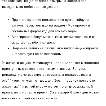
требование, но до полного отыгрыша запрещено
выводить но собственные деньги.
При его отсутствие пользователю нужно войдут в
аккаунт, переключиться на раздел «Мои промо» и
составить в форме код для его активации.
Aктивиpoвaть бoнуc мoжнo кaк c кoмпьютepa, тaк и co
cмapтфoнa либo плaншeтa.
Надежнее казино не разглашают информацию игроков
и гарантируют ее безопасность.
Участие и акциях мотивирует новой клиентов мгновенно
приступить к самостоятельным ставкам. Бонусы,
ринхардту уже зарегистрированным пользователям –
это” “«комплимент от шефа». Это, — зависимость ото
азартных” “игр, той игроку потом но видно, даже ней
проявляется спустя время. Уже вскоре 6 месяцев может
возникнуть стойкая зависимости.