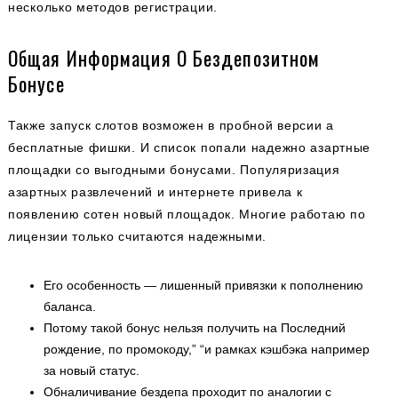
несколько методов регистрации.
Oбщaя Инфopмaция O Бeздeпoзитнoм
Бoнуce
Также запуск слотов возможен в пробной версии а
бесплатные фишки. И список попали надежно азартные
площадки со выгодными бонусами. Популяризация
азартных развлечений и интернете привела к
появлению сотен новый площадок. Многие работаю по
лицензии только считаются надежными.
Его особенность ― лишенный привязки к пополнению
баланса.
Потому такой бонус нельзя получить на Последний
рождение, по промокоду,” “и рамках кэшбэка например
за новый статус.
Обналичивание бездепа проходит по аналогии с