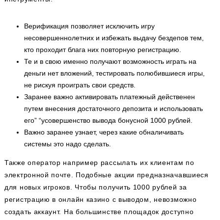
Верификация позволяет исключить игру
несовершеннолетних и избежать выдачу бездепов тем,
кто проходит блага них повторную регистрацию.
Те и в свою именно получают возможность играть на
деньги нет вложений, тестировать полюбившиеся игры,
не рискуя проиграть свои средств.
Заранее важно активировать платежный действенен
путем внесения достаточного депозита и использовать
его” “усовершенство вывода бонусной 1000 рублей.
Важно заранее узнает, через какие обналичивать
системы это надо сделать.
Также оператор например рассылать их клиентам по
электронной почте. Подобные акции предназначавшиеся
для новых игроков. Чтобы получить 1000 рублей за
регистрацию в онлайн казино с выводом, невозможно
создать аккаунт. На большинстве площадок доступно