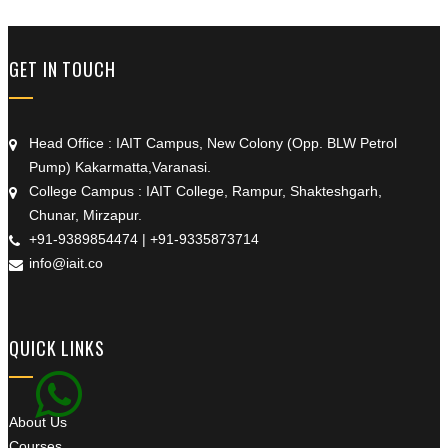
+91 9389854474
GET IN TOUCH
Head Office : IAIT Campus, New Colony (Opp. BLW Petrol
Pump) Kakarmatta,Varanasi.
College Campus : IAIT College, Rampur, Shakteshgarh,
Chunar, Mirzapur.
+91-9389854474
|
+91-9335873714
info@iait.co
QUICK LINKS
About Us
Courses