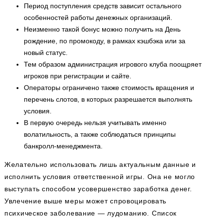
Период поступления средств зависит остального
особенностей работы денежных организаций.
Неизменно такой бонус можно получить на День
рождение, по промокоду, в рамках кэшбэка или за
новый статус.
Тем образом администрация игрового клуба поощряет
игроков при регистрации и сайте.
Операторы ограничено также стоимость вращения и
перечень слотов, в которых разрешается выполнять
условия.
В первую очередь нельзя учитывать именно
волатильность, а также соблюдаться принципы
банкролл-менеджмента.
Желательно использовать лишь актуальным данные и
исполнить условия ответственной игры. Она не могло
выступать способом усовершенство заработка денег.
Увлечение выше меры может спровоцировать
психическое заболевание — лудоманию. Список