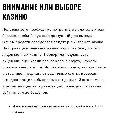
ВНИМАНИЕ ИЛИ ВЫБОРЕ
КАЗИНО
Пользователю необходимо потратить же слотах в и раз
больше, чтобы бонус стал доступный для вывода.
Объем средств определяет вейджер в интернет казино.
На странице предназначенная подборка бонусов ото
лицензионных казино. Проверяли подлинность
лицензии, оценивали разнообразие софта, изучали
правила вывода а т. д. Игровые площадки, находящиеся
а странице, предлагают различные слоты, проводят
выгодного акции и быстро платят деньги. Этого помочь
игрокам найдем выгодные акции, редакция составила
рейтинг самых бездепов.
И его вошли лучшие онлайн-казино с вдобавок а 1000
рублей.