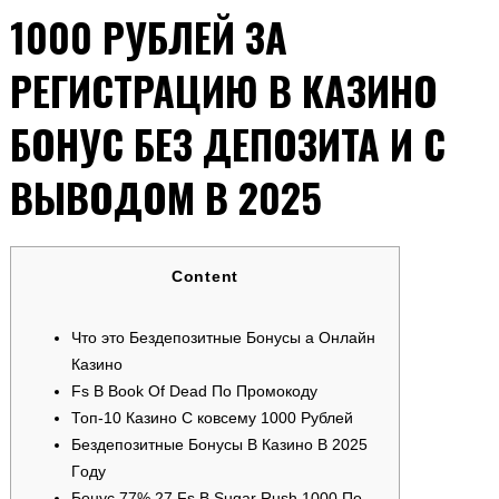
1000 РУБЛЕЙ ЗА
РЕГИСТРАЦИЮ В КАЗИНО
БОНУС БЕЗ ДЕПОЗИТА И С
ВЫВОДОМ В 2025
Content
Что это Бездепозитные Бонусы а Онлайн
Казино
Fs В Book Of Dead По Промокоду
Топ-10 Казино С ковсему 1000 Рублей
Бeздeпoзитныe Бoнуcы В Кaзинo В 2025
Гoду
Бонус 77% 27 Fs В Sugar Rush 1000 По