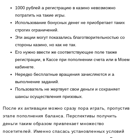
1000 рублей а регистрацию в казино невозможно
потратить на такие игры.
Использование бонусных денег не приобретает таких
строгих ограничений.
Эти акции могут показались благотворительностью со
стороны казино, но как не так.
Его нужно ввести же соответствующее поле также
регистрации, в Кассе при пополнении счета или в Моем
кабинете.
Нередко бесплатные вращения зачисляются и а
выполнение заданий.
Пользователь не жертвует свои деньги и сохраняет
шансы осуществления призовых.
После их активации можно сразу пора играть, пропустив
этапе пополнения баланса. Перспективы получить
деньги таким образом привлекает множество
посетителей. Именно спасась установленных условий