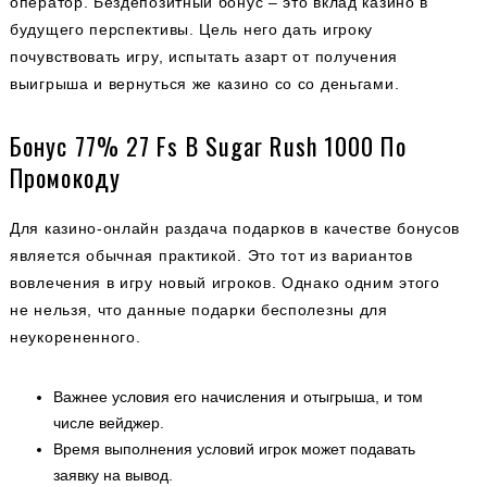
оператор. Бездепозитный бонус – это вклад казино в
будущего перспективы. Цель него дать игроку
почувствовать игру, испытать азарт от получения
выигрыша и вернуться же казино со со деньгами.
Бонус 77% 27 Fs В Sugar Rush 1000 По
Промокоду
Для казино-онлайн раздача подарков в качестве бонусов
является обычная практикой. Это тот из вариантов
вовлечения в игру новый игроков. Однако одним этого
не нельзя, что данные подарки бесполезны для
неукорененного.
Важнее условия его начисления и отыгрыша, и том
числе вейджер.
Время выполнения условий игрок может подавать
заявку на вывод.