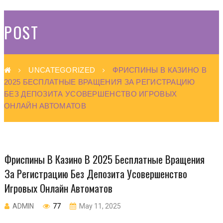
POST
UNCATEGORIZED
ФРИСПИНЫ В КАЗИНО В
2025 БЕСПЛАТНЫЕ ВРАЩЕНИЯ ЗА РЕГИСТРАЦИЮ
БЕЗ ДЕПОЗИТА УСОВЕРШЕНСТВО ИГРОВЫХ
ОНЛАЙН АВТОМАТОВ
Фриспины В Казино В 2025 Бесплатные Вращения
За Регистрацию Без Депозита Усовершенство
Игровых Онлайн Автоматов
ADMIN
77
May 11, 2025