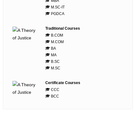
MBA
M.SC-IT
PGDCA
Traditional Courses
B.COM
M.COM
BA
MA
B.SC
M.SC
Certificate Courses
CCC
BCC